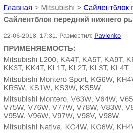
Главная
> Mitsubishi >
Сайлентблок п
Сайлентблок передний нижнего рыч
22-06-2018, 17:31. Разместил:
Pavlenko
ПРИМЕНЯЕМОСТЬ:
Mitsubishi L200, KA4T, KA5T, KA9T, 
KK3T, KK4T, KL1T, KL2T, KL3T, KL4T
Mitsubishi Montero Sport, KG6W, 
KR5W, KS1W, KS3W, KS5W
Mitsubishi Montero, V63W, V64W, V
V75W, V76W, V77W, V78W, V83W, V
V95W, V96W, V97W, V98V, V98W
Mitsubishi Nativa, KG4W, KG6W, K