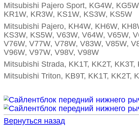
Mitsubishi Pajero Sport, KG4W, K
KR1W, KR3W, KS1W, KS3W, KS5W
Mitsubishi Pajero, KH4W, KH6W, K
KS3W, KS5W, V63W, V64W, V65W, V
V76W, V77W, V78W, V83W, V85W, V
V96W, V97W, V98V, V98W
Mitsubishi Strada, KK1T, KK2T, KK3T,
Mitsubishi Triton, KB9T, KK1T, KK2T,
Вернуться назад