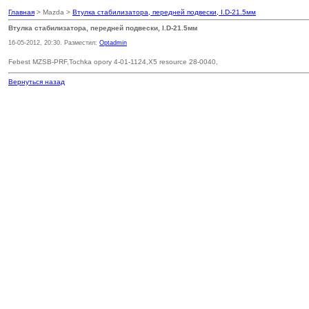
Главная
> Mazda >
Втулка стабилизатора, передней подвески, I.D-21.5мм
Втулка стабилизатора, передней подвески, I.D-21.5мм
16-05-2012, 20:30. Разместил:
Optadmin
Febest MZSB-PRF,Tochka opory 4-01-1124,X5 resource 28-0040,
Вернуться назад