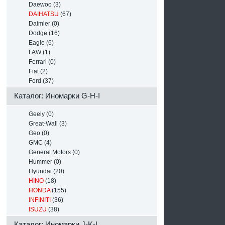
Daewoo (3)
DAIHATSU
(67)
Daimler (0)
Dodge (16)
Eagle (6)
FAW (1)
Ferrari (0)
Fiat (2)
Ford (37)
Каталог: Иномарки G-H-I
Geely (0)
Great-Wall (3)
Geo (0)
GMC (4)
General Motors (0)
Hummer (0)
Hyundai (20)
HINO
(18)
HONDA
(155)
INFINITI
(36)
ISUZU
(38)
Каталог: Иномарки J-K-L