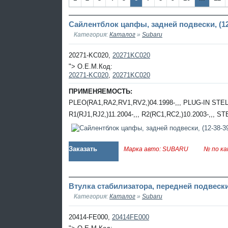
Сайлентблок цапфы, задней подвески, (12
Категория:
Каталог
»
Subaru
20271-KC020,
20271KC020
"> O.E.M.Код:
20271-KC020
,
20271KC020
ПРИМЕНЯЕМОСТЬ:
PLEO(RA1,RA2,RV1,RV2,)04.1998-,,, PLUG-IN STELL
R1(RJ1,RJ2,)11.2004-,,, R2(RC1,RC2,)10.2003-,,, ST
Заказать
Марка авто: SUBARU
№ по ка
Втулка стабилизатора, передней подвески
Категория:
Каталог
»
Subaru
20414-FE000,
20414FE000