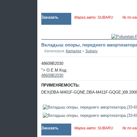
Заказать
Марка авто: SUBARU
№ по ка
Вкладыш опоры, переднего амортизатора,
Категория:
Каталог
»
Subaru
48609B2030
"> O.E.M.Код:
48609B2030
ПРИМЕНЯЕМОСТЬ:
DEX(DBA-M401F-GQNE,DBA-M411F-GQGE,)09.2008-
Заказать
Марка авто: SUBARU
№ по ка