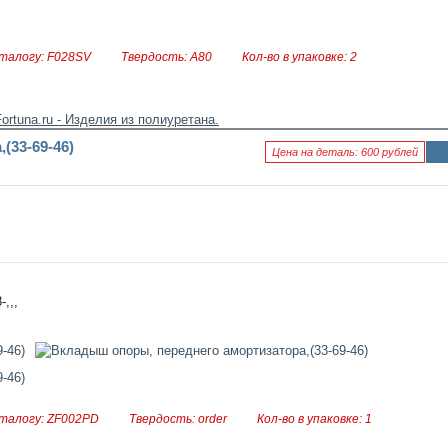
талогу: F028SV
Твердость: А80
Кол-во в упаковке: 2
(33-69-46)
Цена на деталь: 600 рублей
Ин
фо
рм
аци
я к
нов
ост
и
,,,
талогу: ZF002PD
Твердость: order
Кол-во в упаковке: 1