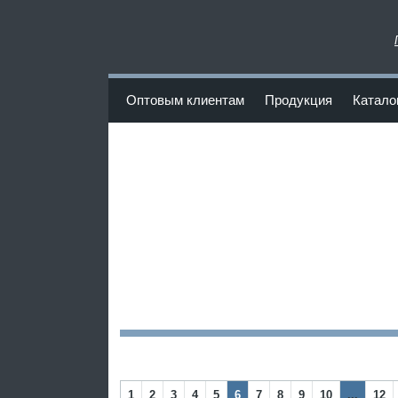
www.Poliuretan-Fortuna.ru
Оптовым клиентам
Продукция
Катало
<
1
2
3
4
5
6
7
8
9
10
...
12