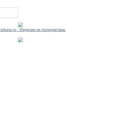
Наза
Впер
д
ед