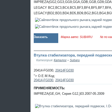
IMPREZA(GG2,GG3,GG9,GGA,GDB,GGB,GD9,GDA,)0
LEGACY BC2,BC3,BC4,BC5,BF3,BF4,BF5,BF7,BFA,B
LEGACY(BD2,BD3,BD4,BD5,BD9,BG2,BG3,BG4,BG5
Заказать
Марка авто: SUBARU
№ по ка
Втулка стабилизатора, передней подвески
Категория:
Каталог
»
Subaru
20414-FG030,
20414FG030
"> O.E.M.Код:
20414-FG030
,
20414FG030
ПРИМЕНЯЕМОСТЬ:
IMPREZA(GE,GH, Серия G12,)03.2007-05.2009