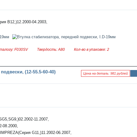
я к
нов
ост
и
ия B12,)12.2000-04.2003,
талогу: F030SV
Твердость: А80
Кол-во в упаковке: 2
одвески, (12-55.5-60-40)
Цена на деталь: 981 рублей
Ин
фо
рм
аци
я к
нов
ост
и
G5,SG9,)02.2002-11.2007,
-08.2000,
IMPREZA(Серия G11,)11.2002-06.2007,