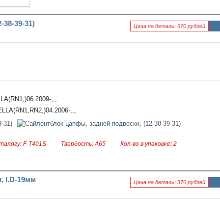
Наза
Впер
д
ед
-38-39-31)
Цена на деталь: 670 рублей
Ин
фо
рм
аци
я к
нов
ост
и
A(RN1,)06.2009-,,,
ELLA(RN1,RN2,)04.2006-,,,
талогу: F-T401S
Твердость: A65
Кол-во в упаковке: 2
, I.D-19мм
Цена на деталь: 376 рублей
Ин
фо
рм
аци