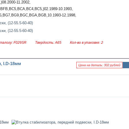
8.2000-11.2002,
FB,BC5,BCA,BC4,BC5,)02.1989-10.1993,
,BG7,BG9,BGC,BGA,BGB,10.1993-12.1998,
талогу: F029SR
Твердость: А65
Кол-во в упаковке: 2
, I.D-18мм
Цена на деталь: 302 рублей
Ин
фо
рм
аци
я к
нов
ост
и