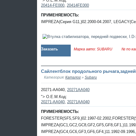
"> O.E.M.Код:
20414-FE000
,
20414FE000
ПРИМЕНЯЕМОСТЬ:
IMPREZA(Серия G11,)02.2000-04.2007, LEGACY(Сер
Заказать
Марка авто: SUBARU
№ по ка
Сайлентблок продольного рычага,задней п
Категория:
Каталог
»
Subaru
20271-AA040,
20271AA040
"> O.E.M.Код:
20271-AA040
,
20271AA040
ПРИМЕНЯЕМОСТЬ:
FORESTER(SF5,SF9,)02.1997-02.2002,FORESTER(S
IMPREZA(GC1,GC2,GC8,GF2,GF5,GF8,GF1,)11.1992
IMPREZA(GC4,GC6,GF3,GF6,GF4,)11.1992-09.1996,