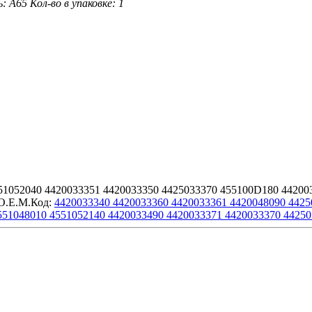
ь: A65
Кол-во в упаковке: 1
51052040 4420033351 4420033350 4425033370 455100D180 44200
 O.E.M.Код:
4420033340 4420033360 4420033361 4420048090 4425
551048010 4551052140 4420033490 4420033371 4420033370 4425