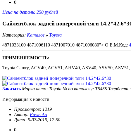
0
Цена на деталь: 250 рублей
Сайлентблок задней поперечной тяги 14.2*42.6*3
Категория:
Каталог
»
Toyota
4871033100 4871006110 4871007010 4871006080"> O.E.M.Код:
ПРИМЕНЯЕМОСТЬ:
Toyota Camry, ACV40, ACV51, AHV40, ASV40, ASV50, ASV51
Заказать
Марка авто: Toyota
№ по каталогу: T545S
Твердость:
Информация к новости
Просмотров: 1219
Автор:
Pavlenko
Дата: 9-07-2019, 17:50
0