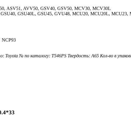
V50, ASV51, AVV50, GSV40, GSV50, MCV30, MCV30L
U40, GSU40, GSU40L, GSU45, GVU48, MCU20, MCU20L, MCU2
, NCP93
о: Toyota
№ по каталогу: T546PS
Твердость: A65
Кол-во в упаков
0.4*33