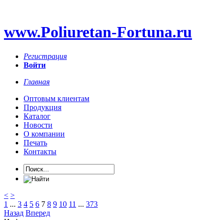
www.Poliuretan-Fortuna.ru
Регистрация
Войти
Главная
Оптовым клиентам
Продукция
Каталог
Новости
О компании
Печать
Контакты
<
>
1
...
3
4
5
6
7
8
9
10
11
...
373
Назад
Вперед