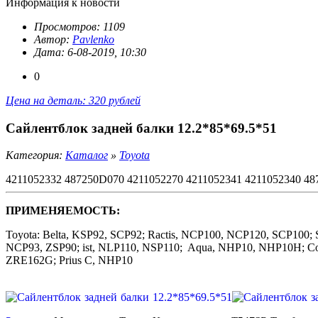
Информация к новости
Просмотров: 1109
Автор:
Pavlenko
Дата: 6-08-2019, 10:30
0
Цена на деталь: 320 рублей
Сайлентблок задней балки 12.2*85*69.5*51
Категория:
Каталог
»
Toyota
4211052332 487250D070 4211052270 4211052341 4211052340 48
ПРИМЕНЯЕМОСТЬ:
Toyota: Belta, KSP92, SCP92; Ractis, NCP100, NCP120, SCP100;
NCP93, ZSP90; ist, NLP110, NSP110; Aqua, NHP10, NHP10H; C
ZRE162G; Prius C, NHP10