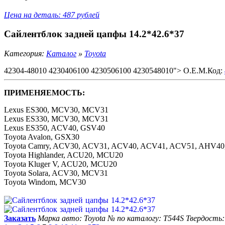
Цена на деталь: 487 рублей
Сайлентблок задней цапфы 14.2*42.6*37
Категория:
Каталог
»
Toyota
42304-48010 4230406100 4230506100 4230548010"> O.E.M.Код:
ПРИМЕНЯЕМОСТЬ:
Lexus ES300, MCV30, MCV31
Lexus ES330, MCV30, MCV31
Lexus ES350, ACV40, GSV40
Toyota Avalon, GSX30
Toyota Camry, ACV30, ACV31, ACV40, ACV41, ACV51, AHV4
Toyota Highlander, ACU20, MCU20
Toyota Kluger V, ACU20, MCU20
Toyota Solara, ACV30, MCV31
Toyota Windom, MCV30
Заказать
Марка авто: Toyota
№ по каталогу: T544S
Твердость: