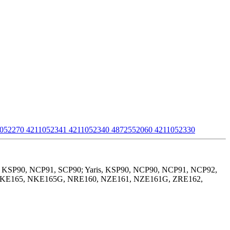
052270 4211052341 4211052340 4872552060 4211052330
tz, KSP90, NCP91, SCP90; Yaris, KSP90, NCP90, NCP91, NCP92,
r, NKE165, NKE165G, NRE160, NZE161, NZE161G, ZRE162,