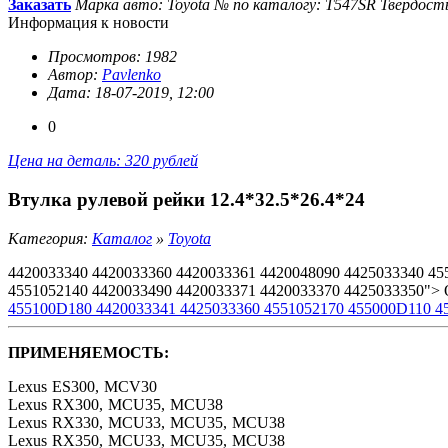
Заказать
Марка авто: Toyota
№ по каталогу: T547SR
Твердост
Информация к новости
Просмотров: 1982
Автор:
Pavlenko
Дата: 18-07-2019, 12:00
0
Цена на деталь: 320 рублей
Втулка рулевой рейки 12.4*32.5*26.4*24
Категория:
Каталог
»
Toyota
4420033340 4420033360 4420033361 4420048090 4425033340 45
4551052140 4420033490 4420033371 4420033370 4425033350">
455100D180 4420033341 4425033360 4551052170 455000D110 4
ПРИМЕНЯЕМОСТЬ:
Lexus ES300, MCV30
Lexus RX300, MCU35, MCU38
Lexus RX330, MCU33, MCU35, MCU38
Lexus RX350, MCU33, MCU35, MCU38