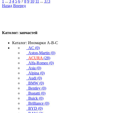
1
...
3
4
5
6
7
8
9
10
11
...
373
Назад
Вперед
Католог:
запчастей
Каталог: Иномарки A-B-C
AC (0)
Aston-Martin (0)
ACURA
(28)
Alfa-Romeo (0)
Asia (0)
Alpina (0)
Audi (0)
BMW (0)
Bentley (0)
Bugatti (0)
Buick (0)
Brilliance (0)
BYD (0)