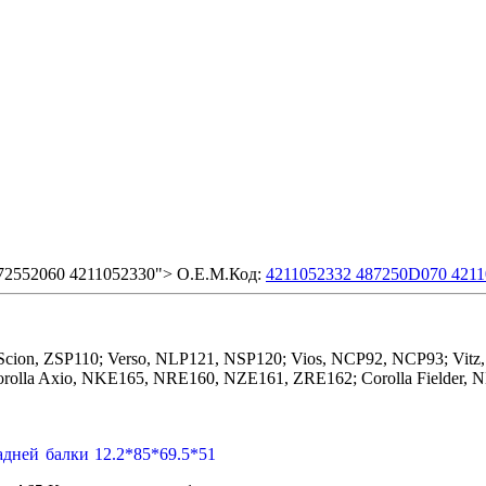
72552060 4211052330"> O.E.M.Код:
4211052332 487250D070 4211
 Scion, ZSP110; Verso, NLP121, NSP120; Vios, NCP92, NCP93; Vi
orolla Axio, NKE165, NRE160, NZE161, ZRE162; Corolla Fielde