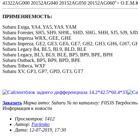
41322AG000 20152AG040 20152AG050 20152AG060"> O.E.M.
ПРИМЕНЯЕМОСТЬ:
Subaru Exiga, YA4, YA5, YA9, YAM
Subaru Forester, SH5, SH9, SH9L, SHD, SHG, SHH, SJ5, SJ9, SJD
Subaru Impreza WRX, GEE, GHE
Subaru Impreza, GE2, GE3, GE6, GE7, GH2, GH3, GH6, GH7, G
Subaru Legacy B4, BL5, BL9, BLD, BLE
Subaru Legacy, BL5, BL9, BLE, BP5, BP9, BPE, BPH
Subaru Outback, BP5, BP9, BPD, BPE
Subaru Tribeca, WXF
Subaru XV, GP3, GP7, GPD, GT3, GT7
Заказать
Марка авто: Subaru
№ по каталогу: F053S
Твердость
Информация к новости
Просмотров: 1412
Автор:
Pavlenko
Дата: 12-07-2019, 17:30