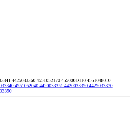
33341 4425033360 4551052170 455000D110 4551048010
033340 4551052040 4420033351 4420033350 4425033370
033350