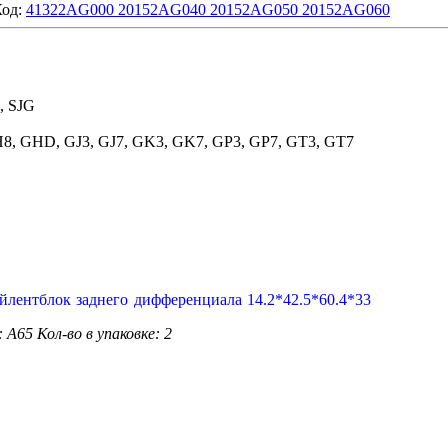
Код:
41322AG000 20152AG040 20152AG050 20152AG060
, SJG
H8, GHD, GJ3, GJ7, GK3, GK7, GP3, GP7, GT3, GT7
: A65
Кол-во в упаковке: 2