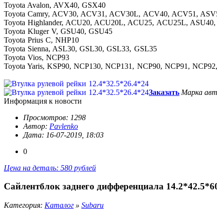
Toyota Avalon, AVX40, GSX40
Toyota Camry, ACV30, ACV31, ACV30L, ACV40, ACV51, AS
Toyota Highlander, ACU20, ACU20L, ACU25, ACU25L, AS
Toyota Kluger V, GSU40, GSU45
Toyota Prius C, NHP10
Toyota Sienna, ASL30, GSL30, GSL33, GSL35
Toyota Vios, NCP93
Toyota Yaris, KSP90, NCP130, NCP131, NCP90, NCP91, NCP92
Заказать
Марка авт
Информация к новости
Просмотров: 1298
Автор:
Pavlenko
Дата: 16-07-2019, 18:03
0
Цена на деталь: 580 рублей
Сайлентблок заднего дифференциала 14.2*42.5*6
Категория:
Каталог
»
Subaru