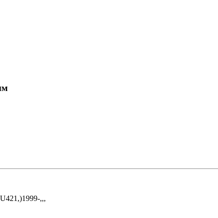
мм
1,)1999-,,,