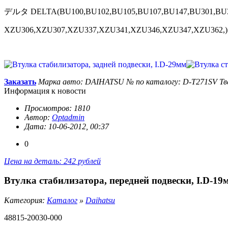
デルタ DELTA(BU100,BU102,BU105,BU107,BU147,BU301,BU3
XZU306,XZU307,XZU337,XZU341,XZU346,XZU347,XZU362,)19
Заказать
Марка авто: DAIHATSU
№ по каталогу: D-T271SV
Тв
Информация к новости
Просмотров: 1810
Автор:
Optadmin
Дата: 10-06-2012, 00:37
0
Цена на деталь: 242 рублей
Втулка стабилизатора, передней подвески, I.D-19
Категория:
Каталог
»
Daihatsu
48815-20030-000