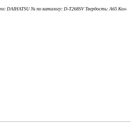
то: DAIHATSU
№ по каталогу: D-T268SV
Твердость: A65
Кол-