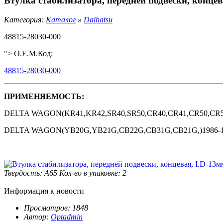
Втулка стабилизатора, передней подвески, концев
Категория:
Каталог
»
Daihatsu
48815-28030-000
"> O.E.M.Код:
48815-28030-000
ПРИМЕНЯЕМОСТЬ:
DELTA WAGON(KR41,KR42,SR40,SR50,CR40,CR41,CR50,CR51,
DELTA WAGON(YB20G,YB21G,CB22G,CB31G,CB21G,)1986-
Твердость: А65
Кол-во в упаковке: 2
Информация к новости
Просмотров: 1848
Автор:
Optadmin