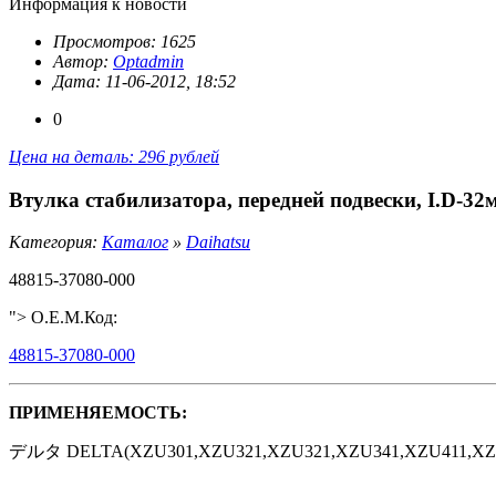
Информация к новости
Просмотров: 1625
Автор:
Optadmin
Дата: 11-06-2012, 18:52
0
Цена на деталь: 296 рублей
Втулка стабилизатора, передней подвески, I.D-32
Категория:
Каталог
»
Daihatsu
48815-37080-000
"> O.E.M.Код:
48815-37080-000
ПРИМЕНЯЕМОСТЬ:
デルタ DELTA(XZU301,XZU321,XZU321,XZU341,XZU411,XZU42