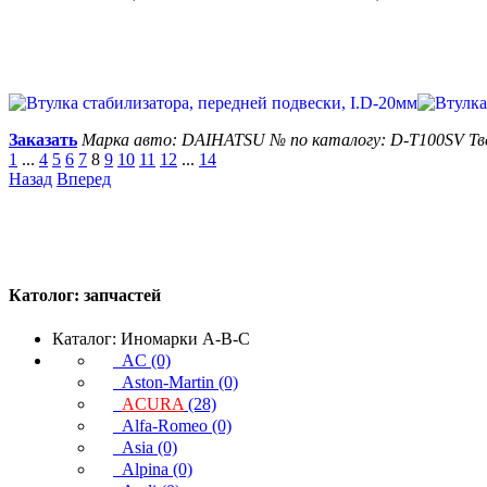
Заказать
Марка авто: DAIHATSU
№ по каталогу: D-T100SV
Тв
1
...
4
5
6
7
8
9
10
11
12
...
14
Назад
Вперед
Католог:
запчастей
Каталог: Иномарки A-B-C
AC (0)
Aston-Martin (0)
ACURA
(28)
Alfa-Romeo (0)
Asia (0)
Alpina (0)