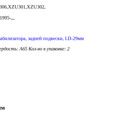
06,XZU301,XZU302,
95-,,,
ердость: A65
Кол-во в упаковке: 2
мм