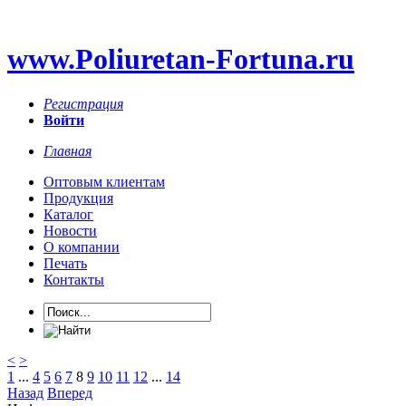
www.Poliuretan-Fortuna.ru
Регистрация
Войти
Главная
Оптовым клиентам
Продукция
Каталог
Новости
О компании
Печать
Контакты
<
>
1
...
4
5
6
7
8
9
10
11
12
...
14
Назад
Вперед