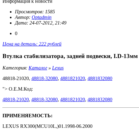
Информация к новости
Просмотров: 1585
Автор:
Optadmin
Дата: 24-07-2012, 21:49
0
Цена на деталь: 222 рублей
Втулка стабилизатора, задней подвески, I.D-13мм
Категория:
Каталог
»
Lexus
48818-21020,
48818-32080
,
4881821020
,
4881832080
"> O.E.M.Код:
48818-21020
,
48818-32080
,
4881821020
,
4881832080
ПРИМЕНЯЕМОСТЬ:
LEXUS RX300(MCU10L,)01.1998-06.2000