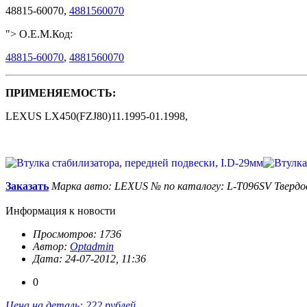
48815-60070,
4881560070
"> O.E.M.Код:
48815-60070
,
4881560070
ПРИМЕНЯЕМОСТЬ:
LEXUS LX450(FZJ80)11.1995-01.1998,
Заказать
Марка авто: LEXUS
№ по каталогу: L-T096SV
Твердо
Информация к новости
Просмотров: 1736
Автор:
Optadmin
Дата: 24-07-2012, 11:36
0
Цена на деталь: 222 рублей