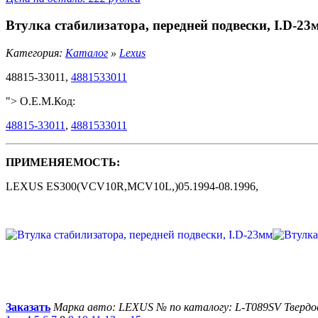
Втулка стабилизатора, передней подвески, I.D-23
Категория:
Каталог
»
Lexus
48815-33011,
4881533011
"> O.E.M.Код:
48815-33011
,
4881533011
ПРИМЕНЯЕМОСТЬ:
LEXUS ES300(VCV10R,MCV10L,)05.1994-08.1996,
Заказать
Марка авто: LEXUS
№ по каталогу: L-T089SV
Твердо