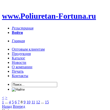
www.Poliuretan-Fortuna.ru
Регистрация
Войти
Главная
Оптовым клиентам
Продукция
Каталог
Новости
О компании
Печать
Контакты
<
>
1
...
4
5
6
7
8
9
10
11
12
...
15
Назад
Вперед