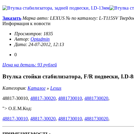
Заказать
Марка авто: LEXUS
№ по каталогу: L-T115SV
Твердо
Информация к новости
Просмотров: 1835
Автор:
Optadmin
Дата: 24-07-2012, 12:13
0
Цена на деталь: 93 рублей
Втулка стойки стабилизатора, F/R подвески, I.D-
Категория:
Каталог
»
Lexus
48817-30010,
48817-30020
,
4881730010
,
4881730020
,
"> O.E.M.Код:
48817-30010
,
48817-30020
,
4881730010
,
4881730020
,