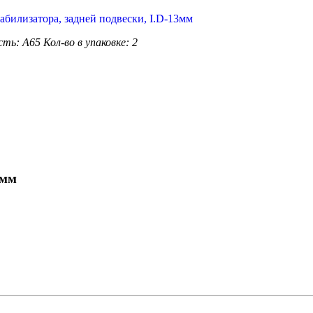
сть: А65
Кол-во в упаковке: 2
8мм