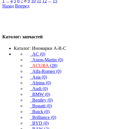
1
...
4
5
6
7
8
9
10
11
12
...
15
Назад
Вперед
Католог:
запчастей
Каталог: Иномарки A-B-C
AC (0)
Aston-Martin (0)
ACURA
(28)
Alfa-Romeo (0)
Asia (0)
Alpina (0)
Audi (0)
BMW (0)
Bentley (0)
Bugatti (0)
Buick (0)
Brilliance (0)
BYD (0)
BAW (2)