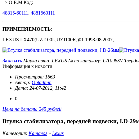
"> O.E.M.Код:
48815-60111
,
4881560111
ПРИМЕНЯЕМОСТЬ:
LEXUS LX470(UZJ100L,UZJ100R,)01.1998-08.2007,
Заказать
Марка авто: LEXUS
№ по каталогу: L-T098SV
Твердо
Информация к новости
Просмотров: 1663
Автор:
Optadmin
Дата: 24-07-2012, 11:42
0
Цена на деталь: 245 рублей
Втулка стабилизатора, передней подвески, I.D-29
Категория:
Каталог
»
Lexus