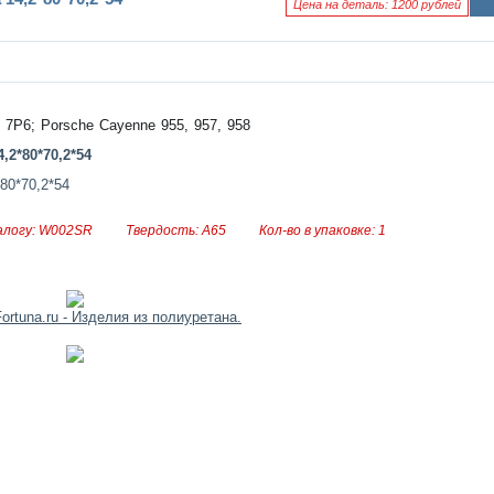
Цена на деталь: 1200 рублей
Ин
фо
рм
аци
я к
нов
ост
, 7P6; Porsche Cayenne 955, 957, 958
и
алогу: W002SR
Твердость: A65
Кол-во в упаковке: 1