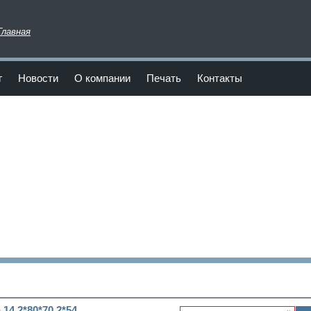
Главная
г
Новости
О компании
Печать
Контакты
14,2*80*70,2*54