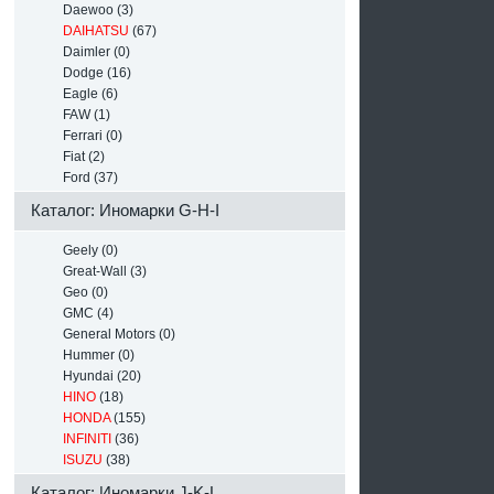
Daewoo (3)
DAIHATSU
(67)
Daimler (0)
Dodge (16)
Eagle (6)
FAW (1)
Ferrari (0)
Fiat (2)
Ford (37)
Каталог: Иномарки G-H-I
Geely (0)
Great-Wall (3)
Geo (0)
GMC (4)
General Motors (0)
Hummer (0)
Hyundai (20)
HINO
(18)
HONDA
(155)
INFINITI
(36)
ISUZU
(38)
Каталог: Иномарки J-K-L