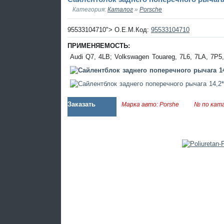
Категория:
Каталог
»
Porsche
95533104710"> O.E.M.Код:
95533104710
ПРИМЕНЯЕМОСТЬ:
Audi Q7, 4LB; Volkswagen Touareg, 7L6, 7LA, 7P5
Заказать
Марка авто: Porshe
№ по кат