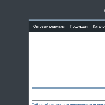
www.Poliuretan-Fortuna.ru
Оптовым клиентам
Продукция
Катало
<
Сайлентблок заднего поперечного рычага 