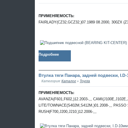
ПРИМЕНЯЕМОСТЬ:
FAIRLADY(CZ32,GCZ32,)07.1989 08.2000, 300ZX (Z3
Подробнее
Втулка тяги Панара, задней подвески, I.D
Категория:
Каталог
»
Toyota
ПРИМЕНЯЕМОСТЬ:
AVANZA(F601,F602,)12.2003-,,, CAMI(J100E,J102E,J
LITE/TOWNACE(S402M,S412M,)01.2008-,,, PASSO S
RUSH(F700,J200,J210,)12.2006-,,,