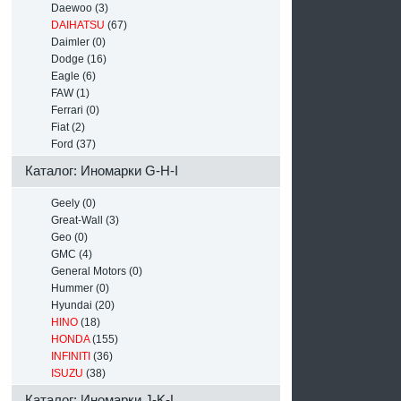
Daewoo (3)
DAIHATSU
(67)
Daimler (0)
Dodge (16)
Eagle (6)
FAW (1)
Ferrari (0)
Fiat (2)
Ford (37)
Каталог: Иномарки G-H-I
Geely (0)
Great-Wall (3)
Geo (0)
GMC (4)
General Motors (0)
Hummer (0)
Hyundai (20)
HINO
(18)
HONDA
(155)
INFINITI
(36)
ISUZU
(38)
Каталог: Иномарки J-K-L