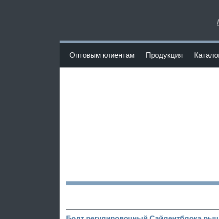
www.Poliuretan-Fortuna.ru
Оптовым клиентам
Продукция
Катало
<
Болт регулировочный Сайлентблока рыча