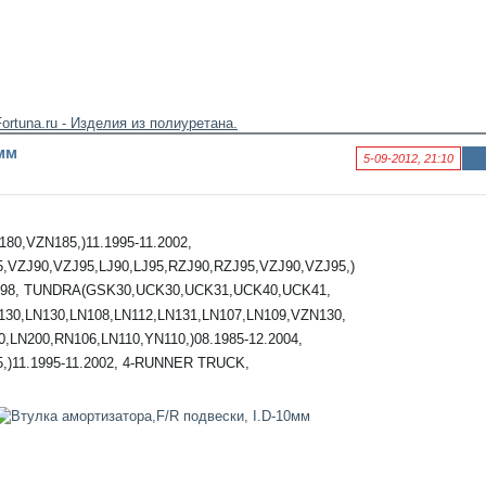
0мм
5-09-2012, 21:10
Ин
фо
рм
аци
0,VZN185,)11.1995-11.2002,
я к
нов
ZJ90,VZJ95,LJ90,LJ95,RZJ90,RZJ95,VZJ90,VZJ95,)
ост
.1998, TUNDRA(GSK30,UCK30,UCK31,UCK40,UCK41,
и
130,LN130,LN108,LN112,LN131,LN107,LN109,VZN130,
LN200,RN106,LN110,YN110,)08.1985-12.2004,
)11.1995-11.2002, 4-RUNNER TRUCK,