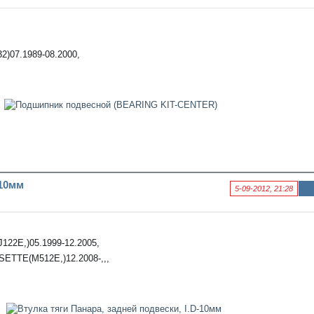
фо
рм
аци
я к
нов
2)07.1989-08.2000,
ост
и
-10мм
5-09-2012, 21:28
Ин
фо
рм
аци
122E,)05.1999-12.2005,
я к
нов
ETTE(M512E,)12.2008-,,,
ост
и