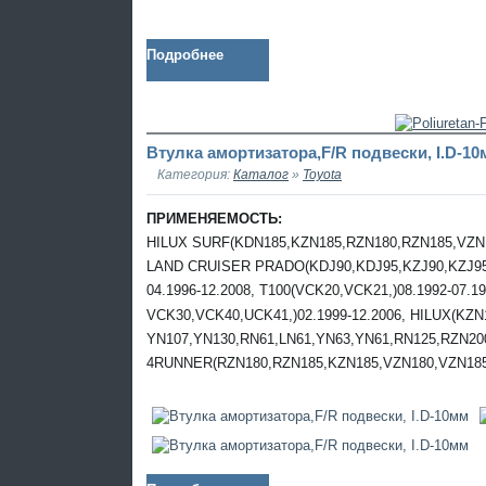
Подробнее
Втулка амортизатора,F/R подвески, I.D-1
Категория:
Каталог
»
Toyota
ПРИМЕНЯЕМОСТЬ:
HILUX SURF(KDN185,KZN185,RZN180,RZN185,VZN18
LAND CRUISER PRADO(KDJ90,KDJ95,KZJ90,KZJ95,V
04.1996-12.2008, T100(VCK20,VCK21,)08.1992-07
VCK30,VCK40,UCK41,)02.1999-12.2006, HILUX(KZN
YN107,YN130,RN61,LN61,YN63,YN61,RN125,RZN200,
4RUNNER(RZN180,RZN185,KZN185,VZN180,VZN185,