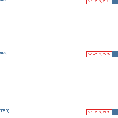
5-09-2012, 23:16
Ин
фо
рм
аци
я к
нов
ост
и
га,
5-09-2012, 22:37
Ин
фо
рм
аци
я к
нов
ост
и
NTER)
5-09-2012, 21:36
Ин