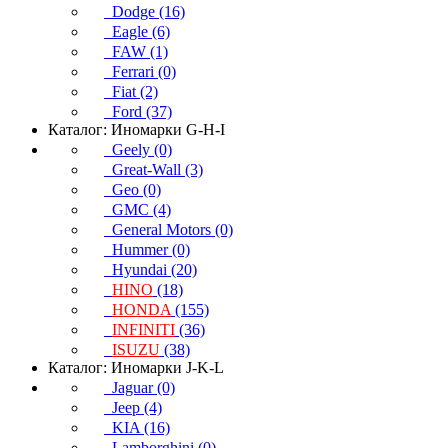
Dodge (16)
Eagle (6)
FAW (1)
Ferrari (0)
Fiat (2)
Ford (37)
Каталог: Иномарки G-H-I
Geely (0)
Great-Wall (3)
Geo (0)
GMC (4)
General Motors (0)
Hummer (0)
Hyundai (20)
HINO
(18)
HONDA
(155)
INFINITI
(36)
ISUZU
(38)
Каталог: Иномарки J-K-L
Jaguar (0)
Jeep (4)
KIA (16)
Lamborghini (0)