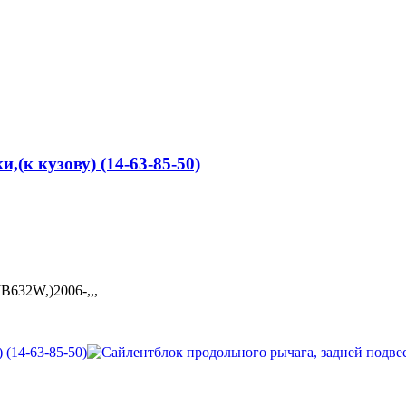
,(к кузову) (14-63-85-50)
32W,)2006-,,,