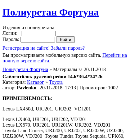
Полиуретан Фортуна
Изделия из полиуретана
Логин:
Пароль:
Регистрация на сайте!
Забыли пароль?
Вы просматриваете мобильную версию сайта.
Перейти на
полную версию сайта.
Полиуретан Фортуна
» Материалы за 20.11.2018
Сайлентблок рулевой рейки 14.6*36.4*34*26
Категория:
Каталог
»
Toyota
автор:
Pavlenko
| 20-11-2018, 17:13 | Просмотров: 1002
ПРИМЕНЯЕМОСТЬ:
Lexus LX450d, URJ201, URJ202, VDJ201
Lexus LX460, URJ201, URJ202, VDJ201
Lexus LX570, URJ201, URJ201W, URJ202, VDJ201
Toyota Land Cruiser, URJ200, URJ202, URJ202W, UZJ200,
UZJ200W, VDJ200 Toyota Tundra Toyota Sequoia, UPK60,