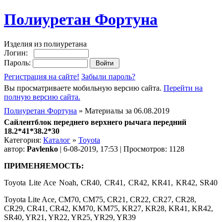
Полиуретан Фортуна
Изделия из полиуретана
Логин:
Пароль:
Регистрация на сайте!
Забыли пароль?
Вы просматриваете мобильную версию сайта.
Перейти на
полную версию сайта.
Полиуретан Фортуна
» Материалы за 06.08.2019
Сайлентблок переднего верхнего рычага передний
18.2*41*38.2*30
Категория:
Каталог
»
Toyota
автор:
Pavlenko
| 6-08-2019, 17:53 | Просмотров: 1128
ПРИМЕНЯЕМОСТЬ:
Toyota Lite Ace Noah, CR40, CR41, CR42, KR41, KR42, SR40
Toyota Lite Ace, CM70, CM75, CR21, CR22, CR27, CR28,
CR29, CR41, CR42, KM70, KM75, KR27, KR28, KR41, KR42,
SR40, YR21, YR22, YR25, YR29, YR39