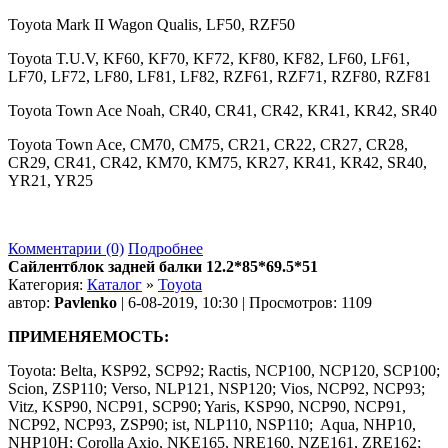
Toyota Mark II Wagon Qualis, LF50, RZF50
Toyota T.U.V, KF60, KF70, KF72, KF80, KF82, LF60, LF61,
LF70, LF72, LF80, LF81, LF82, RZF61, RZF71, RZF80, RZF81
Toyota Town Ace Noah, CR40, CR41, CR42, KR41, KR42, SR40
Toyota Town Ace, CM70, CM75, CR21, CR22, CR27, CR28,
CR29, CR41, CR42, KM70, KM75, KR27, KR41, KR42, SR40,
YR21, YR25
Комментарии (0)
Подробнее
Сайлентблок задней балки 12.2*85*69.5*51
Категория:
Каталог
»
Toyota
автор:
Pavlenko
| 6-08-2019, 10:30 | Просмотров: 1109
ПРИМЕНЯЕМОСТЬ:
Toyota: Belta, KSP92, SCP92; Ractis, NCP100, NCP120, SCP100;
Scion, ZSP110; Verso, NLP121, NSP120; Vios, NCP92, NCP93;
Vitz, KSP90, NCP91, SCP90; Yaris, KSP90, NCP90, NCP91,
NCP92, NCP93, ZSP90; ist, NLP110, NSP110; Aqua, NHP10,
NHP10H; Corolla Axio, NKE165, NRE160, NZE161, ZRE162;