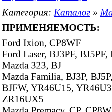
Категория:
Каталог
»
Ma
ПРИМЕНЯЕМОСТЬ:
Ford Ixion, CP8WF
Ford Laser, BJ3PF, BJ5PF
Mazda 323, BJ
Mazda Familia, BJ3P, BJ5P
BJFW, YR46U15, YR46U3
ZR16UX5
Mazda Premacy, CP, CP8