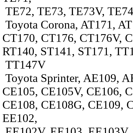
TE72, TE73, TE73V, TE7
Toyota Corona, AT171, A
CT170, CT176, CT176V, C
RT140, ST141, ST171, TT
TT147V
Toyota Sprinter, AE109, 
CE105, CE105V, CE106, C
CE108, CE108G, CE109, C
EE102,
EE102V, EE103, EE103V,