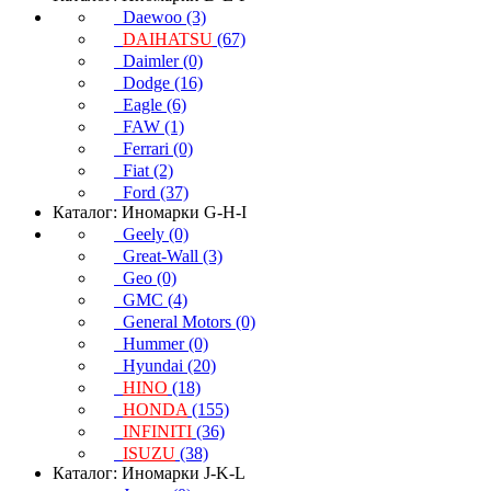
Daewoo (3)
DAIHATSU
(67)
Daimler (0)
Dodge (16)
Eagle (6)
FAW (1)
Ferrari (0)
Fiat (2)
Ford (37)
Каталог: Иномарки G-H-I
Geely (0)
Great-Wall (3)
Geo (0)
GMC (4)
General Motors (0)
Hummer (0)
Hyundai (20)
HINO
(18)
HONDA
(155)
INFINITI
(36)
ISUZU
(38)
Каталог: Иномарки J-K-L