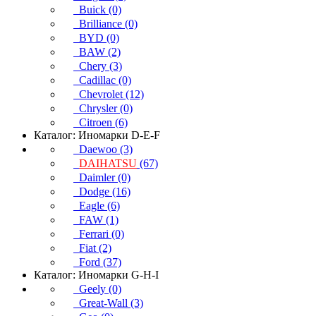
Buick (0)
Brilliance (0)
BYD (0)
BAW (2)
Chery (3)
Cadillac (0)
Chevrolet (12)
Chrysler (0)
Citroen (6)
Каталог: Иномарки D-E-F
Daewoo (3)
DAIHATSU
(67)
Daimler (0)
Dodge (16)
Eagle (6)
FAW (1)
Ferrari (0)
Fiat (2)
Ford (37)
Каталог: Иномарки G-H-I
Geely (0)
Great-Wall (3)