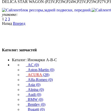
DELICA STAR WAGON (P23V,P23W,P24W,P25V,P25W,P27V,P35W
упаковке:
1
2
3
Назад
Вперед
Католог:
запчастей
Каталог: Иномарки A-B-C
AC (0)
Aston-Martin (0)
ACURA
(28)
Alfa-Romeo (0)
Asia (0)
Alpina (0)
Audi (0)
BMW (0)
Bentley (0)
Bugatti (0)