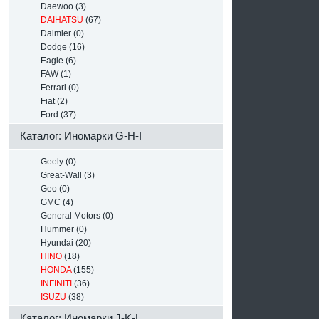
Daewoo (3)
DAIHATSU
(67)
Daimler (0)
Dodge (16)
Eagle (6)
FAW (1)
Ferrari (0)
Fiat (2)
Ford (37)
Каталог: Иномарки G-H-I
Geely (0)
Great-Wall (3)
Geo (0)
GMC (4)
General Motors (0)
Hummer (0)
Hyundai (20)
HINO
(18)
HONDA
(155)
INFINITI
(36)
ISUZU
(38)
Каталог: Иномарки J-K-L