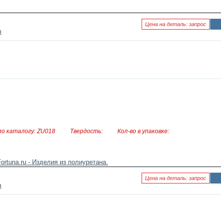
Цена на деталь: запрос
а
Ин
фо
рм
аци
я к
нов
ост
и
о каталогу: ZU018
Твердость:
Кол-во в упаковке:
Цена на деталь: запрос
а
Ин
фо
рм
аци
я к