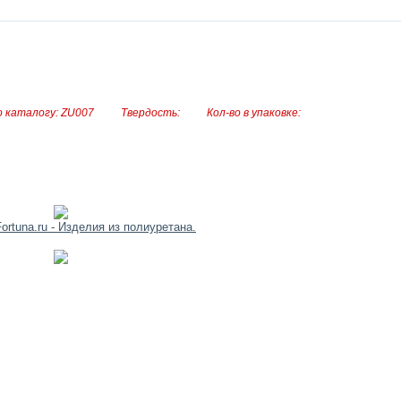
нов
ост
и
 каталогу: ZU007
Твердость:
Кол-во в упаковке: