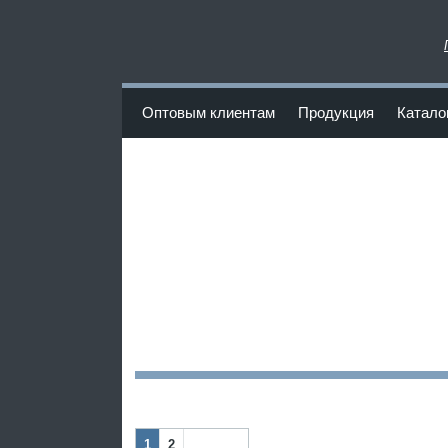
www.Poliuretan-Fortuna.ru
Оптовым клиентам
Продукция
Катало
<
1
2