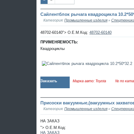
Наза
Впер
д
ед
Сайлентблок рычага квадроцикла 10.2*50*
Категория:
Промышленные изделия
»
Спецтехник
48702-60140"> O.E.M.Код:
48702-60140
ПРИМЕНЯЕМОСТЬ:
Квадроциклы
Заказать
Марка авто: Toyota
№ по ката
Присоски вакуумные,(вакуумных захватов
Категория:
Промышленные изделия
»
Спецтехник
НА ЗАКАЗ
"> O.E.M.Код:
НА ЗАКАЗ