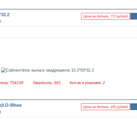
32.2
Цена на деталь: 772 рублей
а
Ин
фо
рм
аци
я к
нов
ост
и
логу: T541SR
Твердость: A65
Кол-во в упаковке: 2
)I.D-88мм
Цена на деталь: 165 рублей
а
Ин
фо
рм
аци
я к
нов