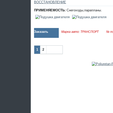
ВОССТАНОВЛЕНИЕ
ПРИМЕНЯЕМОСТЬ:
Снегоходы,парапланы.
Заказать
Марка авто: ТРАНСПОРТ
№ по
1
2
Наза
Впер
д
ед