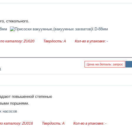
ост
и
о, стекольного.
по каталогу: ZU020
Твердость: А
Кол-во в упаковке: -
Цена на деталь: запрос
а
Ин
фо
рм
аци
я к
нов
ост
ладают повышенной степенью
и
овыми поршнями.
о каталогу: ZU016
Твердость: А
Кол-во в упаковке: -