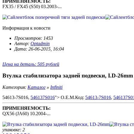
ПРИМЕНЯЕМОСТЬ:
FX35 / FX45 (S50) 03.2003-...
Информация к новости
Просмотров: 1453
Автор:
Optadmin
Дата: 26-06-2015, 16:04
Цена на деталь: 505 рублей
Втулка стабилизатора задней подвески, I.D-26mm
Категория:
Каталог
»
Infiniti
54613-7S016,
546137S016
"> O.E.M.Код:
54613-7S016
,
546137S0
ПРИМЕНЯЕМОСТЬ:
QX56 (JA60) 10.2004-...
упаковке: 2