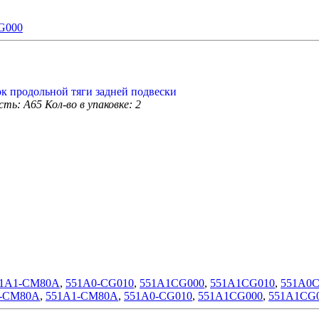
G000
сть: A65
Кол-во в упаковке: 2
51A1-CM80A
,
551A0-CG010
,
551A1CG000
,
551A1CG010
,
551A0
0-CM80A
,
551A1-CM80A
,
551A0-CG010
,
551A1CG000
,
551A1CG