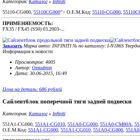
Категория:
Каталог
»
Infiniti
55110-CG000,
55110CG000
"> O.E.M.Код:
55110-CG000
,
55110C
ПРИМЕНЯЕМОСТЬ:
FX35 / FX45 (S50) 03.2003-...
Заказать
Марка авто: INFINITI
№ по каталогу: I-N186S
Твердо
Информация к новости
Просмотров: 4005
Автор:
Optadmin
Дата: 30-06-2015, 16:49
Цена на деталь: 686 рублей
Сайлентблок поперечной тяги задней подвески
Категория:
Каталог
»
Infiniti
551A1-CG000,
551A1-CG010
,
551A0-CG000
,
551A0-CM80A
,
5
O.E.M.Код:
551A1-CG000
,
551A1-CG010
,
551A0-CG000
,
551A