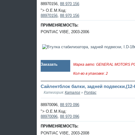
88970156,
88 970 156
"> O.E.M.Код:
88970156
,
88 970 156
ПРИМЕНЯЕМОСТЬ:
PONTIAC VIBE, 2003-2006
Заказать
Марка авто: GENERAL MOTORS P
Кол-во в упаковке: 2
Сайлентблок балки, задней подвески,(12-6
Категория:
Каталог
»
Pontiac
88970096,
88 970 096
"> O.E.M.Код:
88970096
,
88 970 096
ПРИМЕНЯЕМОСТЬ:
PONTIAC VIBE, 2003-2008