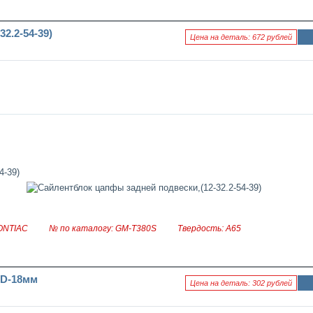
2.2-54-39)
Цена на деталь: 672 рублей
Ин
фо
рм
аци
я к
нов
ост
и
ONTIAC
№ по каталогу: GM-T380S
Твердость: А65
.D-18мм
Цена на деталь: 302 рублей
Ин
фо