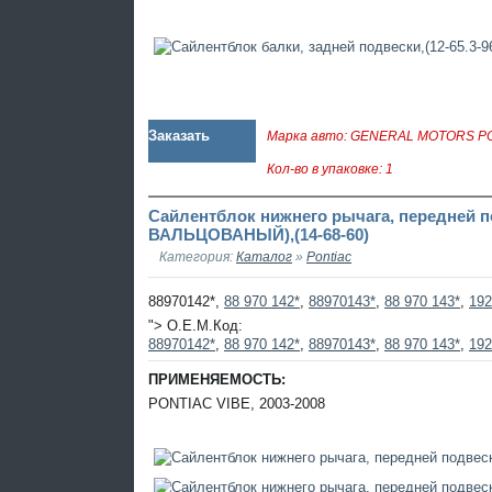
Заказать
Марка авто: GENERAL MOTORS P
Кол-во в упаковке: 1
Сайлентблок нижнего рычага, передней по
ВАЛЬЦОВАНЫЙ),(14-68-60)
Категория:
Каталог
»
Pontiac
88970142*,
88 970 142*
,
88970143*
,
88 970 143*
,
192
"> O.E.M.Код:
88970142*
,
88 970 142*
,
88970143*
,
88 970 143*
,
192
ПРИМЕНЯЕМОСТЬ:
PONTIAC VIBE, 2003-2008