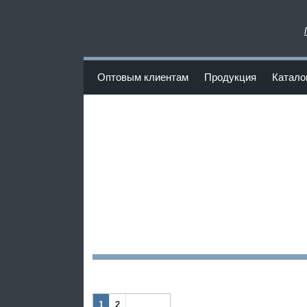
www.Poliuretan-Fortuna.ru
Оптовым клиентам
Продукция
Катало
<
1
2