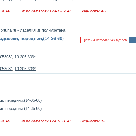
ONTIAC
№ по каталогу: GM-T209SR
Твердость: А60
двески, передний,(14-36-60)
Цена на деталь: 549 рублей
Ин
фо
рм
05303*
,
19 205 303*
,
аци
я к
нов
05303*
,
19 205 303*
,
ост
и
ONTIAC
№ по каталогу: GM-T221SR
Твердость: А65