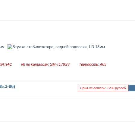
рм
аци
я к
нов
ост
и
ONTIAC
№ по каталогу: GM-T179SV
Твердость: А65
5.3-96)
Цена на деталь: 1200 рублей
Ин
фо
рм
аци
я к
нов
ост
и