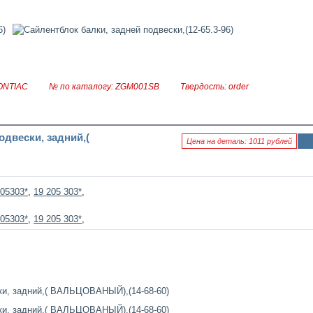
ONTIAC
№ по каталогу: ZGM001SB
Твердость: order
двески, задний,(
Цена на деталь: 1011 рублей
Ин
фо
рм
аци
05303*
,
19 205 303*
,
я к
нов
ост
05303*
,
19 205 303*
,
и