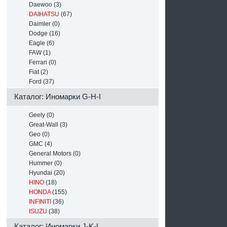
Daewoo (3)
DAIHATSU
(67)
Daimler (0)
Dodge (16)
Eagle (6)
FAW (1)
Ferrari (0)
Fiat (2)
Ford (37)
Каталог: Иномарки G-H-I
Geely (0)
Great-Wall (3)
Geo (0)
GMC (4)
General Motors (0)
Hummer (0)
Hyundai (20)
HINO
(18)
HONDA
(155)
INFINITI
(36)
ISUZU
(38)
Каталог: Иномарки J-K-L