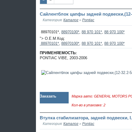
Наза
Впер
д
ед
Сайлентблок цапфы задней подвески,(12-3
Категория:
Каталог
»
Pontiac
88970101*,
88970100*
,
88 970 101*
,
88 970 100*
"> O.E.M.Код:
88970101*
,
88970100*
,
88 970 101*
,
88 970 100*
ПРИМЕНЯЕМОСТЬ:
PONTIAC VIBE, 2003-2006
Заказать
Марка авто: GENERAL MOTORS P
Кол-во в упаковке: 2
Втулка стабилизатора, задней подвески, I
Категория:
Каталог
»
Pontiac