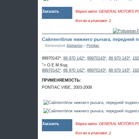
Заказать
Марка авто: GENERAL MOTORS P
Кол-во в упаковке: 2
Сайлентблок нижнего рычага, передней по
Категория:
Каталог
»
Pontiac
88970142*,
88 970 142*
,
88970143*
,
88 970 143*
,
192
"> O.E.M.Код:
88970142*
,
88 970 142*
,
88970143*
,
88 970 143*
,
192
ПРИМЕНЯЕМОСТЬ:
PONTIAC VIBE, 2003-2008
Заказать
Марка авто: GENERAL MOTORS P
Кол-во в упаковке: 2