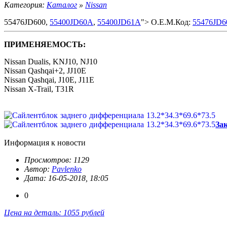
Категория:
Каталог
»
Nissan
55476JD600,
55400JD60A
,
55400JD61A
"> O.E.M.Код:
55476JD6
ПРИМЕНЯЕМОСТЬ:
Nissan Dualis, KNJ10, NJ10
Nissan Qashqai+2, JJ10E
Nissan Qashqai, J10E, J11E
Nissan X-Trail, T31R
За
Информация к новости
Просмотров: 1129
Автор:
Pavlenko
Дата: 16-05-2018, 18:05
0
Цена на деталь: 1055 рублей