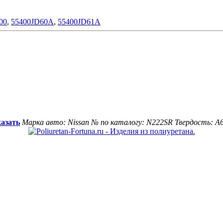
00
,
55400JD60A
,
55400JD61A
казать
Марка авто: Nissan
№ по каталогу: N222SR
Твердость: A