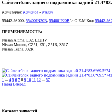
Сайлентблок заднего подрамника задний 21.4*83.
Категория:
Каталог
»
Nissan
55442-JA000,
55400JN20B
,
55400JP20B
"> O.E.M.Код:
55442-JA
ПРИМЕНЯЕМОСТЬ:
Nissan Altima, L32, L32HV
Nissan Murano, CZ51, Z51, Z51R, Z51Z
Nissan Teana, J32R
1
...
4
5
6
7
8
9
10
11
12
...
57
Назад
Вперед
Католог:
запчастей