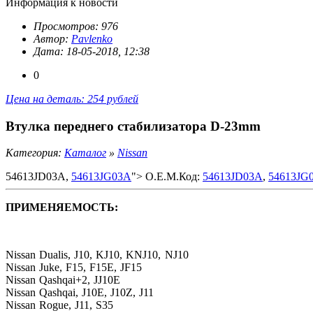
Информация к новости
Просмотров: 976
Автор:
Pavlenko
Дата: 18-05-2018, 12:38
0
Цена на деталь: 254 рублей
Втулка переднего стабилизатора D-23mm
Категория:
Каталог
»
Nissan
54613JD03A,
54613JG03A
"> O.E.M.Код:
54613JD03A
,
54613JG
ПРИМЕНЯЕМОСТЬ:
Nissan Dualis, J10, KJ10, KNJ10, NJ10
Nissan Juke, F15, F15E, JF15
Nissan Qashqai+2, JJ10E
Nissan Qashqai, J10E, J10Z, J11
Nissan Rogue, J11, S35