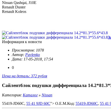
Nissan Qashqai, J10E
Renault Duster
Renault Koleos
З
Информация к новости
Просмотров: 1078
Автор:
Pavlenko
Дата: 17-05-2018, 17:54
0
Цена на деталь: 372 рубля
Сайлентблок подушки дифференциала 14.2*81.3*5
Категория:
Каталог
»
Nissan
55419-JD60C,
55 41 9JD 60C
"> O.E.M.Код:
55419-JD60C
,
55 41 