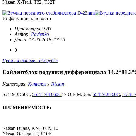
Nissan X-Trail, T32, T32T
Информация к новости
Просмотров: 983
Автор:
Pavlenko
Дата: 17-05-2018, 17:55
0
Цена на деталь: 372 рубля
Сайлентблок подушки дифференциала 14.2*81.3*5
Категория:
Каталог
»
Nissan
55419-JD60C,
55 41 9JD 60C
"> O.E.M.Код:
55419-JD60C
,
55 41 
ПРИМЕНЯЕМОСТЬ:
Nissan Dualis, KNJ10, NJ10
Nissan Qashqai+2, JJ10E