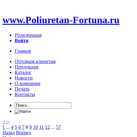
www.Poliuretan-Fortuna.ru
Регистрация
Войти
Главная
Оптовым клиентам
Продукция
Каталог
Новости
О компании
Печать
Контакты
<
>
1
...
4
5
6
7
8
9
10
11
12
...
57
Назад
Вперед