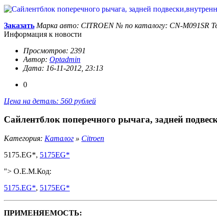
Заказать
Марка авто: CITROEN
№ по каталогу: CN-M091SR
Т
Информация к новости
Просмотров: 2391
Автор:
Optadmin
Дата: 16-11-2012, 23:13
0
Цена на деталь: 560 рублей
Сайлентблок поперечного рычага, задней подвеск
Категория:
Каталог
»
Citroen
5175.EG*,
5175EG*
"> O.E.M.Код:
5175.EG*
,
5175EG*
ПРИМЕНЯЕМОСТЬ: