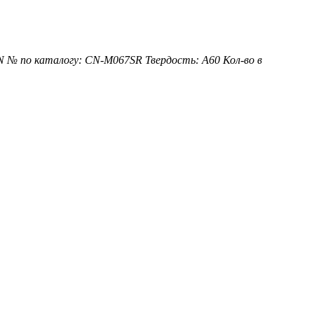
N
№ по каталогу: CN-M067SR
Твердость: А60
Кол-во в