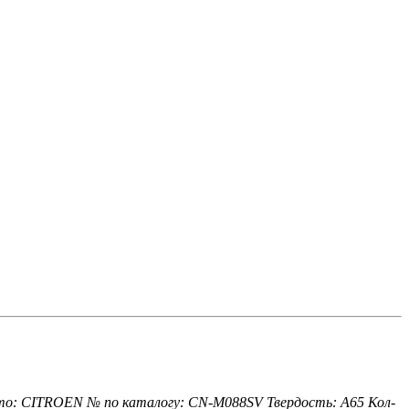
то: CITROEN
№ по каталогу: CN-M088SV
Твердость: А65
Кол-