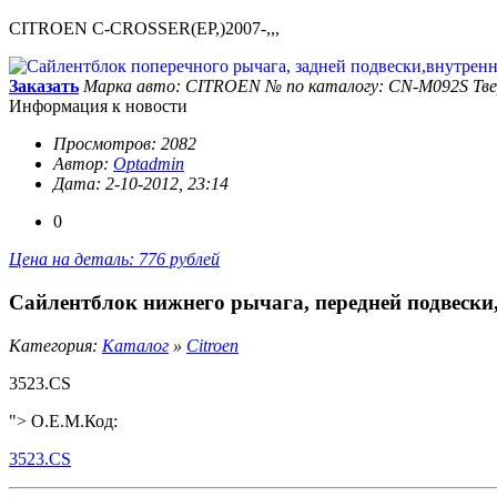
CITROEN C-CROSSER(EP,)2007-,,,
Заказать
Марка авто: CITROEN
№ по каталогу: CN-M092S
Тв
Информация к новости
Просмотров: 2082
Автор:
Optadmin
Дата: 2-10-2012, 23:14
0
Цена на деталь: 776 рублей
Сайлентблок нижнего рычага, передней подвески
Категория:
Каталог
»
Citroen
3523.CS
"> O.E.M.Код:
3523.CS