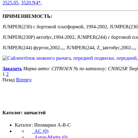
3525.05
,
3520.N4*
,
ПРИМЕНЯЕМОСТЬ:
JUMPER(230) c бортовой платформой, 1994-2002, JUMPER(230L
JUMPER(230P) автобус,1994-2002, JUMPER(244) c бортовой пла
JUMPER(244) фургон,2002-,,, JUMPER(244, Z_)автобус,2002-,,
Заказать
Марка авто: CITROEN
№ по каталогу: CN002SR
Тве
1
2
Назад
Вперед
Католог:
запчастей
Каталог: Иномарки A-B-C
AC (0)
Aston-Martin (0)