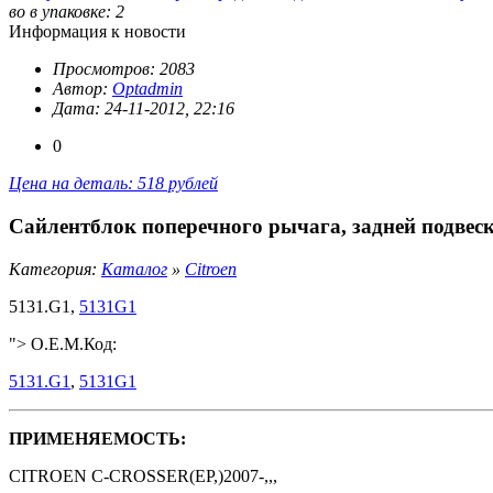
во в упаковке: 2
Информация к новости
Просмотров: 2083
Автор:
Optadmin
Дата: 24-11-2012, 22:16
0
Цена на деталь: 518 рублей
Сайлентблок поперечного рычага, задней подвеск
Категория:
Каталог
»
Citroen
5131.G1,
5131G1
"> O.E.M.Код:
5131.G1
,
5131G1
ПРИМЕНЯЕМОСТЬ:
CITROEN C-CROSSER(EP,)2007-,,,