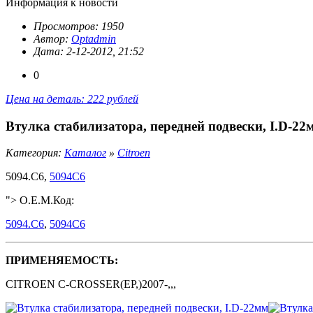
Информация к новости
Просмотров: 1950
Автор:
Optadmin
Дата: 2-12-2012, 21:52
0
Цена на деталь: 222 рублей
Втулка стабилизатора, передней подвески, I.D-22
Категория:
Каталог
»
Citroen
5094.C6,
5094C6
"> O.E.M.Код:
5094.C6
,
5094C6
ПРИМЕНЯЕМОСТЬ:
CITROEN C-CROSSER(EP,)2007-,,,