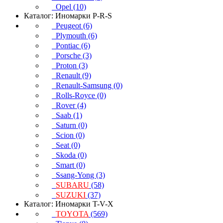
Opel (10)
Каталог: Иномарки P-R-S
Peugeot (6)
Plymouth (6)
Pontiac (6)
Porsche (3)
Proton (3)
Renault (9)
Renault-Samsung (0)
Rolls-Royce (0)
Rover (4)
Saab (1)
Saturn (0)
Scion (0)
Seat (0)
Skoda (0)
Smart (0)
Ssang-Yong (3)
SUBARU
(58)
SUZUKI
(37)
Каталог: Иномарки T-V-X
TOYOTA
(569)