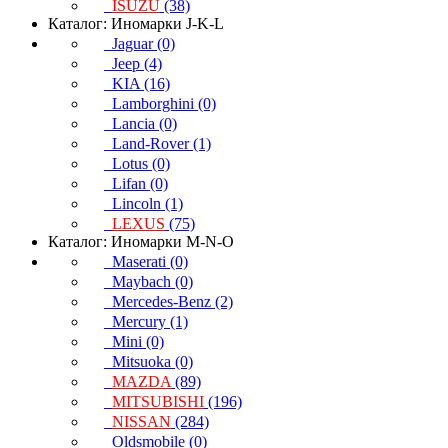
ISUZU
(38)
Каталог: Иномарки J-K-L
Jaguar (0)
Jeep (4)
KIA (16)
Lamborghini (0)
Lancia (0)
Land-Rover (1)
Lotus (0)
Lifan (0)
Lincoln (1)
LEXUS
(75)
Каталог: Иномарки M-N-O
Maserati (0)
Maybach (0)
Mercedes-Benz (2)
Mercury (1)
Mini (0)
Mitsuoka (0)
MAZDA
(89)
MITSUBISHI
(196)
NISSAN
(284)
Oldsmobile (0)