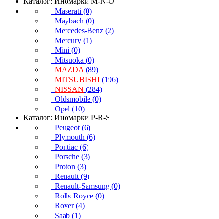
Каталог: Иномарки M-N-O
Maserati (0)
Maybach (0)
Mercedes-Benz (2)
Mercury (1)
Mini (0)
Mitsuoka (0)
MAZDA
(89)
MITSUBISHI
(196)
NISSAN
(284)
Oldsmobile (0)
Opel (10)
Каталог: Иномарки P-R-S
Peugeot (6)
Plymouth (6)
Pontiac (6)
Porsche (3)
Proton (3)
Renault (9)
Renault-Samsung (0)
Rolls-Royce (0)
Rover (4)
Saab (1)