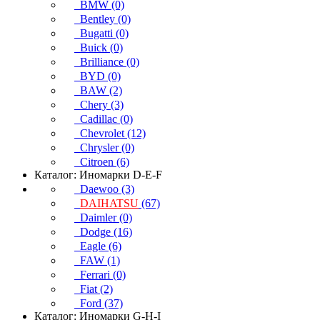
BMW (0)
Bentley (0)
Bugatti (0)
Buick (0)
Brilliance (0)
BYD (0)
BAW (2)
Chery (3)
Cadillac (0)
Chevrolet (12)
Chrysler (0)
Citroen (6)
Каталог: Иномарки D-E-F
Daewoo (3)
DAIHATSU
(67)
Daimler (0)
Dodge (16)
Eagle (6)
FAW (1)
Ferrari (0)
Fiat (2)
Ford (37)
Каталог: Иномарки G-H-I