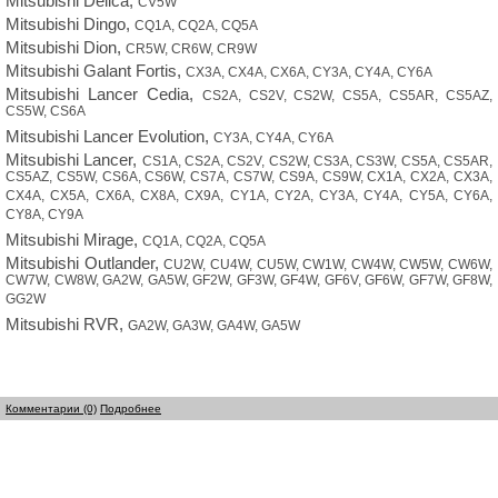
Mitsubishi Delica,
CV5W
Mitsubishi Dingo,
CQ1A, CQ2A, CQ5A
Mitsubishi Dion,
CR5W, CR6W, CR9W
Mitsubishi Galant Fortis,
CX3A, CX4A, CX6A, CY3A, CY4A, CY6A
Mitsubishi Lancer Cedia,
CS2A, CS2V, CS2W, CS5A, CS5AR, CS5AZ,
CS5W, CS6A
Mitsubishi Lancer Evolution,
CY3A, CY4A, CY6A
Mitsubishi Lancer,
CS1A, CS2A, CS2V, CS2W, CS3A, CS3W, CS5A, CS5AR,
CS5AZ, CS5W, CS6A, CS6W, CS7A, CS7W, CS9A, CS9W, CX1A, CX2A, CX3A,
CX4A, CX5A, CX6A, CX8A, CX9A, CY1A, CY2A, CY3A, CY4A, CY5A, CY6A,
CY8A, CY9A
Mitsubishi Mirage,
CQ1A, CQ2A, CQ5A
Mitsubishi Outlander,
CU2W, CU4W, CU5W, CW1W, CW4W, CW5W, CW6W,
CW7W, CW8W, GA2W, GA5W, GF2W, GF3W, GF4W, GF6V, GF6W, GF7W, GF8W,
GG2W
Mitsubishi RVR,
GA2W, GA3W, GA4W, GA5W
Комментарии (0)
Подробнее