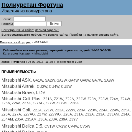
Полиуретан Фортуна
Изделия из полиуретана
Логин:
Пароль:
Регистрация на сайте!
Забыли пароль?
Вы просматриваете мобильную версию сайта.
Перейти на полную версию сайта.
Полиуретан Фортуна
» 4013A044
Сайлентблок нижнего рычага, передней подвески, задний, 14-60.5-54-30
Категория:
Каталог
»
Mitsubishi
автор:
Pavlenko
| 26-03-2018, 11:25 | Просмотров: 1080
ПРИМЕНЯЕМОСТЬ:
Mitsubishi ASX,
GA1W, GA2W, GA3W, GA4W, GA6W, GA7W, GA8W
Mitsubishi Airtrek,
CU2W, CU4W, CU5W
Mitsubishi Bravo,
U42V
Mitsubishi Colt Plus,
Z21A, Z21W, Z22A, Z22W, Z23A, Z23W, Z24A, Z24W,
Z25A, Z26A, Z27A, Z27AG, Z27W, Z27WG, Z28A
Mitsubishi Colt,
Z21A, Z21W, Z22A, Z22W, Z23A, Z23W, Z24A, Z24W, Z25A,
Z26A, Z27A, Z27AG, Z27W, Z27WG, Z28A, Z31A, Z32A, Z33A, Z33AM, Z34A,
Z34AM, Z35A, Z35AM, Z36A, Z38A, Z39A, Z39V
Mitsubishi Delica D:5,
CV1W, CV2W, CV4W, CV5W