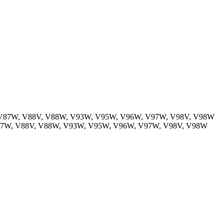
 V87W, V88V, V88W, V93W, V95W, V96W, V97W, V98V, V98W
V87W, V88V, V88W, V93W, V95W, V96W, V97W, V98V, V98W