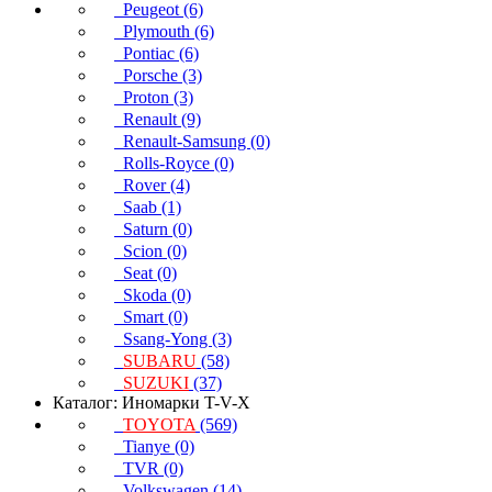
Peugeot (6)
Plymouth (6)
Pontiac (6)
Porsche (3)
Proton (3)
Renault (9)
Renault-Samsung (0)
Rolls-Royce (0)
Rover (4)
Saab (1)
Saturn (0)
Scion (0)
Seat (0)
Skoda (0)
Smart (0)
Ssang-Yong (3)
SUBARU
(58)
SUZUKI
(37)
Каталог: Иномарки T-V-X
TOYOTA
(569)
Tianye (0)
TVR (0)
Volkswagen (14)