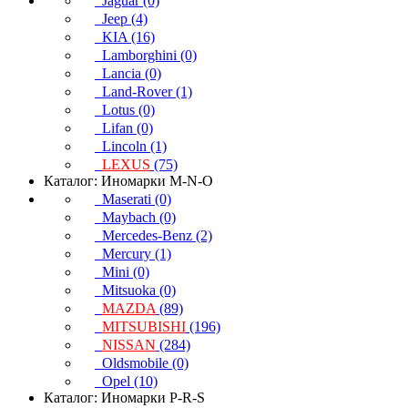
Jaguar (0)
Jeep (4)
KIA (16)
Lamborghini (0)
Lancia (0)
Land-Rover (1)
Lotus (0)
Lifan (0)
Lincoln (1)
LEXUS
(75)
Каталог: Иномарки M-N-O
Maserati (0)
Maybach (0)
Mercedes-Benz (2)
Mercury (1)
Mini (0)
Mitsuoka (0)
MAZDA
(89)
MITSUBISHI
(196)
NISSAN
(284)
Oldsmobile (0)
Opel (10)
Каталог: Иномарки P-R-S