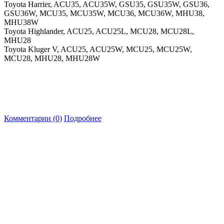
Toyota Harrier, ACU35, ACU35W, GSU35, GSU35W, GSU36,
GSU36W, MCU35, MCU35W, MCU36, MCU36W, MHU38,
MHU38W
Toyota Highlander, ACU25, ACU25L, MCU28, MCU28L,
MHU28
Toyota Kluger V, ACU25, ACU25W, MCU25, MCU25W,
MCU28, MHU28, MHU28W
Комментарии (0)
Подробнее