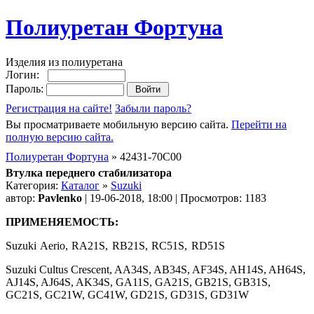
Полиуретан Фортуна
Изделия из полиуретана
Логин:
Пароль:
Регистрация на сайте!
Забыли пароль?
Вы просматриваете мобильную версию сайта.
Перейти на
полную версию сайта.
Полиуретан Фортуна
» 42431-70C00
Втулка переднего стабилизатора
Категория:
Каталог
»
Suzuki
автор:
Pavlenko
| 19-06-2018, 18:00 | Просмотров: 1183
ПРИМЕНЯЕМОСТЬ:
Suzuki Aerio, RA21S, RB21S, RC51S, RD51S
Suzuki Cultus Crescent, AA34S, AB34S, AF34S, AH14S, AH64S,
AJ14S, AJ64S, AK34S, GA11S, GA21S, GB21S, GB31S,
GC21S, GC21W, GC41W, GD21S, GD31S, GD31W