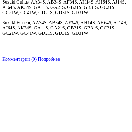
Suzuki Cultus, AA34S, AB34S, AF34S, AH14S, AH64S, AJ14S,
AJ64S, AK34S, GA11S, GA21S, GB21S, GB31S, GC21S,
GC21W, GC41W, GD21S, GD31S, GD31W
Suzuki Esteem, AA34S, AB34S, AF34S, AH14S, AH64S, AJ14S,
AJ64S, AK34S, GA11S, GA21S, GB21S, GB31S, GC21S,
GC21W, GC41W, GD21S, GD31S, GD31W
Комментарии (0)
Подробнее