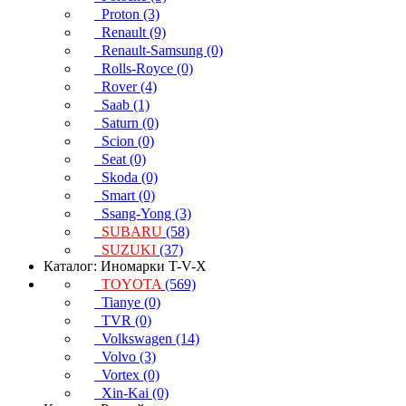
Proton (3)
Renault (9)
Renault-Samsung (0)
Rolls-Royce (0)
Rover (4)
Saab (1)
Saturn (0)
Scion (0)
Seat (0)
Skoda (0)
Smart (0)
Ssang-Yong (3)
SUBARU
(58)
SUZUKI
(37)
Каталог: Иномарки T-V-X
TOYOTA
(569)
Tianye (0)
TVR (0)
Volkswagen (14)
Volvo (3)
Vortex (0)
Xin-Kai (0)