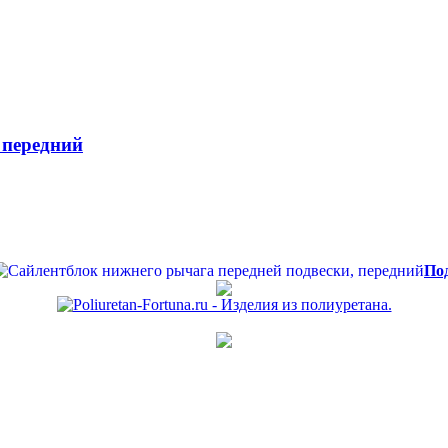
 передний
По