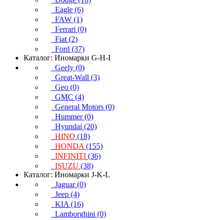
Eagle (6)
FAW (1)
Ferrari (0)
Fiat (2)
Ford (37)
Каталог: Иномарки G-H-I
Geely (0)
Great-Wall (3)
Geo (0)
GMC (4)
General Motors (0)
Hummer (0)
Hyundai (20)
HINO
(18)
HONDA
(155)
INFINITI
(36)
ISUZU
(38)
Каталог: Иномарки J-K-L
Jaguar (0)
Jeep (4)
KIA (16)
Lamborghini (0)