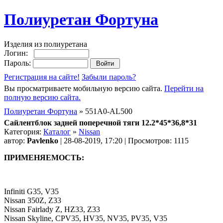
Полиуретан Фортуна
Изделия из полиуретана
Логин:
Пароль:
Регистрация на сайте!
Забыли пароль?
Вы просматриваете мобильную версию сайта.
Перейти на
полную версию сайта.
Полиуретан Фортуна
» 551A0-AL500
Сайлентблок задней поперечной тяги 12.2*45*36,8*31
Категория:
Каталог
»
Nissan
автор:
Pavlenko
| 28-08-2019, 17:20 | Просмотров: 1115
ПРИМЕНЯЕМОСТЬ:
Infiniti G35, V35
Nissan 350Z, Z33
Nissan Fairlady Z, HZ33, Z33
Nissan Skyline, CPV35, HV35, NV35, PV35, V35