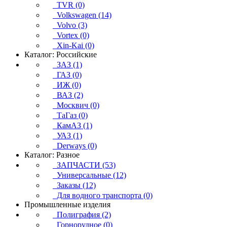
TVR (0)
Volkswagen (14)
Volvo (3)
Vortex (0)
Xin-Kai (0)
Каталог: Российские
ЗАЗ (1)
ГАЗ (0)
ИЖ (0)
ВАЗ (2)
Москвич (0)
ТаГаз (0)
КамАЗ (1)
УАЗ (1)
Derways (0)
Каталог: Разное
ЗАПЧАСТИ (53)
Универсальные (12)
Заказы (12)
Для водного транспорта (0)
Промышленные изделия
Полиграфия (2)
Горнорудное (0)