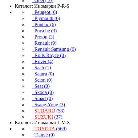
Opel (10)
Каталог: Иномарки P-R-S
Peugeot (6)
Plymouth (6)
Pontiac (6)
Porsche (3)
Proton (3)
Renault (9)
Renault-Samsung (0)
Rolls-Royce (0)
Rover (4)
Saab (1)
Saturn (0)
Scion (0)
Seat (0)
Skoda (0)
Smart (0)
Ssang-Yong (3)
SUBARU
(58)
SUZUKI
(37)
Каталог: Иномарки T-V-X
TOYOTA
(569)
Tianye (0)