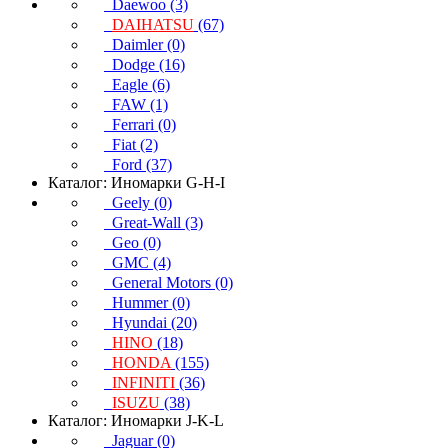
Daewoo (3)
DAIHATSU
(67)
Daimler (0)
Dodge (16)
Eagle (6)
FAW (1)
Ferrari (0)
Fiat (2)
Ford (37)
Каталог: Иномарки G-H-I
Geely (0)
Great-Wall (3)
Geo (0)
GMC (4)
General Motors (0)
Hummer (0)
Hyundai (20)
HINO
(18)
HONDA
(155)
INFINITI
(36)
ISUZU
(38)
Каталог: Иномарки J-K-L
Jaguar (0)