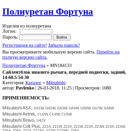
Полиуретан Фортуна
Изделия из полиуретана
Логин:
Пароль:
Регистрация на сайте!
Забыли пароль?
Вы просматриваете мобильную версию сайта.
Перейти на
полную версию сайта.
Полиуретан Фортуна
» MN184133
Сайлентблок нижнего рычага, передней подвески, задний,
14-60.5-54-30
Категория:
Каталог
»
Mitsubishi
автор:
Pavlenko
| 26-03-2018, 11:25 | Просмотров: 1080
ПРИМЕНЯЕМОСТЬ:
Mitsubishi ASX,
GA1W, GA2W, GA3W, GA4W, GA6W, GA7W, GA8W
Mitsubishi Airtrek,
CU2W, CU4W, CU5W
Mitsubishi Bravo,
U42V
Mitsubishi Colt Plus,
Z21A, Z21W, Z22A, Z22W, Z23A, Z23W, Z24A, Z24W,