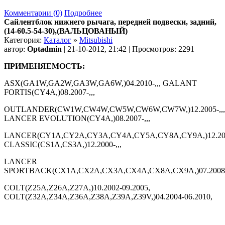
Комментарии (0)
Подробнее
Сайлентблок нижнего рычага, передней подвески, задний,
(14-60.5-54-30),(ВАЛЬЦОВАНЫЙ)
Категория:
Каталог
»
Mitsubishi
автор:
Optadmin
| 21-10-2012, 21:42 | Просмотров: 2291
ПРИМЕНЯЕМОСТЬ:
ASX(GA1W,GA2W,GA3W,GA6W,)04.2010-,,, GALANT
FORTIS(CY4A,)08.2007-,,,
OUTLANDER(CW1W,CW4W,CW5W,CW6W,CW7W,)12.2005-,,,
LANCER EVOLUTION(CY4A,)08.2007-,,,
LANCER(CY1A,CY2A,CY3A,CY4A,CY5A,CY8A,CY9A,)12.20
CLASSIC(CS1A,CS3A,)12.2000-,,,
LANCER
SPORTBACK(CX1A,CX2A,CX3A,CX4A,CX8A,CX9A,)07.2008-,
COLT(Z25A,Z26A,Z27A,)10.2002-09.2005,
COLT(Z32A,Z34A,Z36A,Z38A,Z39A,Z39V,)04.2004-06.2010,