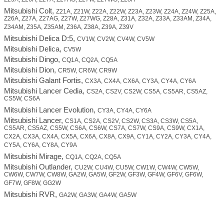
Z25A, Z26A, Z27A, Z27AG, Z27W, Z27WG, Z28A
Mitsubishi Colt,
Z21A, Z21W, Z22A, Z22W, Z23A, Z23W, Z24A, Z24W, Z25A,
Z26A, Z27A, Z27AG, Z27W, Z27WG, Z28A, Z31A, Z32A, Z33A, Z33AM, Z34A,
Z34AM, Z35A, Z35AM, Z36A, Z38A, Z39A, Z39V
Mitsubishi Delica D:5,
CV1W, CV2W, CV4W, CV5W
Mitsubishi Delica,
CV5W
Mitsubishi Dingo,
CQ1A, CQ2A, CQ5A
Mitsubishi Dion,
CR5W, CR6W, CR9W
Mitsubishi Galant Fortis,
CX3A, CX4A, CX6A, CY3A, CY4A, CY6A
Mitsubishi Lancer Cedia,
CS2A, CS2V, CS2W, CS5A, CS5AR, CS5AZ,
CS5W, CS6A
Mitsubishi Lancer Evolution,
CY3A, CY4A, CY6A
Mitsubishi Lancer,
CS1A, CS2A, CS2V, CS2W, CS3A, CS3W, CS5A,
CS5AR, CS5AZ, CS5W, CS6A, CS6W, CS7A, CS7W, CS9A, CS9W, CX1A,
CX2A, CX3A, CX4A, CX5A, CX6A, CX8A, CX9A, CY1A, CY2A, CY3A, CY4A,
CY5A, CY6A, CY8A, CY9A
Mitsubishi Mirage,
CQ1A, CQ2A, CQ5A
Mitsubishi Outlander,
CU2W, CU4W, CU5W, CW1W, CW4W, CW5W,
CW6W, CW7W, CW8W, GA2W, GA5W, GF2W, GF3W, GF4W, GF6V, GF6W,
GF7W, GF8W, GG2W
Mitsubishi RVR,
GA2W, GA3W, GA4W, GA5W