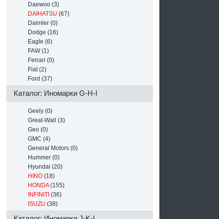
Daewoo (3)
DAIHATSU
(67)
Daimler (0)
Dodge (16)
Eagle (6)
FAW (1)
Ferrari (0)
Fiat (2)
Ford (37)
Каталог: Иномарки G-H-I
Geely (0)
Great-Wall (3)
Geo (0)
GMC (4)
General Motors (0)
Hummer (0)
Hyundai (20)
HINO
(18)
HONDA
(155)
INFINITI
(36)
ISUZU
(38)
Каталог: Иномарки J-K-L