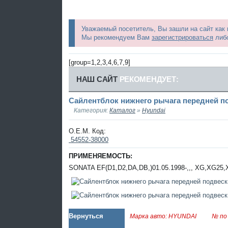
Уважаемый посетитель, Вы зашли на сайт как
Мы рекомендуем Вам
зарегистрироваться
либо
[group=1,2,3,4,6,7,9]
НАШ САЙТ
РЕКОМЕНДУЕТ:
Сайлентблок нижнего рычага передней под
Категория:
Каталог
»
Hyundai
O.E.M. Код:
54552-38000
ПРИМЕНЯЕМОСТЬ:
SONATA EF(D1,D2,DA,DB,)01.05.1998-,,, XG,XG25,X
Вернуться
Марка авто: HYUNDAI
№ по