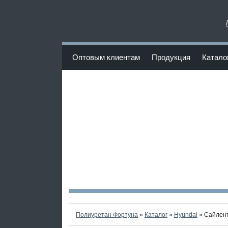
www.Poliuretan-Fortuna.ru
Оптовым клиентам
Продукция
Катало
<
Полиуретан Фортуна
»
Каталог
»
Hyundai
» Сайлент