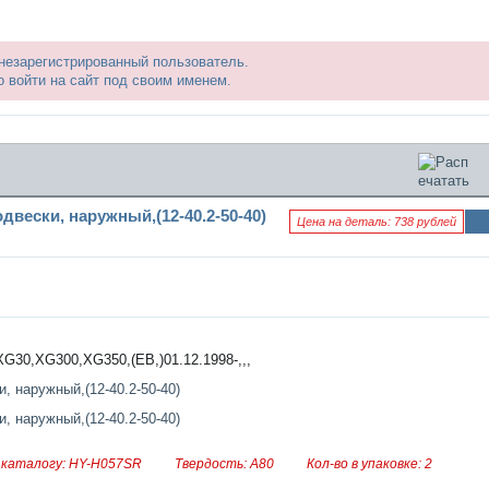
 незарегистрированный пользователь.
 войти на сайт под своим именем.
вески, наружный,(12-40.2-50-40)
Цена на деталь: 738 рублей
Ин
фо
рм
аци
я к
нов
ост
и
G30,XG300,XG350,(EB,)01.12.1998-,,,
 каталогу: HY-H057SR
Твердость: A80
Кол-во в упаковке: 2