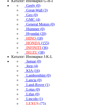
Каталог: Иномарки G-H-I
Geely (0)
Great-Wall (3)
Geo (0)
GMC (4)
General Motors (0)
Hummer (0)
Hyundai (20)
HINO
(18)
HONDA
(155)
INFINITI
(36)
ISUZU
(38)
Каталог: Иномарки J-K-L
Jaguar (0)
Jeep (4)
KIA (16)
Lamborghini (0)
Lancia (0)
Land-Rover (1)
Lotus (0)
Lifan (0)
Lincoln (1)
LEXUS
(75)