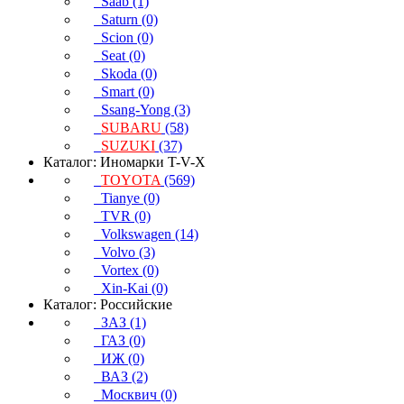
Saab (1)
Saturn (0)
Scion (0)
Seat (0)
Skoda (0)
Smart (0)
Ssang-Yong (3)
SUBARU
(58)
SUZUKI
(37)
Каталог: Иномарки T-V-X
TOYOTA
(569)
Tianye (0)
TVR (0)
Volkswagen (14)
Volvo (3)
Vortex (0)
Xin-Kai (0)
Каталог: Российские
ЗАЗ (1)
ГАЗ (0)
ИЖ (0)
ВАЗ (2)
Москвич (0)