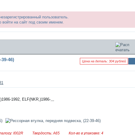
 незарегистрированный пользователь.
 войти на сайт под своим именем.
-39-46)
Цена на деталь: 304 рублей
Ин
фо
рм
аци
31
я к
нов
ост
и
1986-1992, ELF(NKR,)1986-,,,
талогу: I002R
Твердость: А65
Кол-во в упаковке: 4