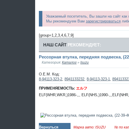
Уважаемый посетитель, Вы зашли на сайт как
Мы рекомендуем Вам
зарегистрироваться
либо
[group=1,2,3,4,6,7,9]
НАШ САЙТ
РЕКОМЕНДУЕТ:
Рессорная втулка, передняя подвеска, (22
Категория:
Каталог
»
Isuzu
O.E.M. Код:
8-94113-323-2
,
8941133232
,
8-94113-323-1
,
89411332
ПРИМЕНЯЕМОСТЬ:
エルフ
ELF(WHR,WKR,)1986-,,, ELF(NHS,)1990-,,,ELF(NHR,)
Вернуться
Марка авто: ISUZU
№ по ка