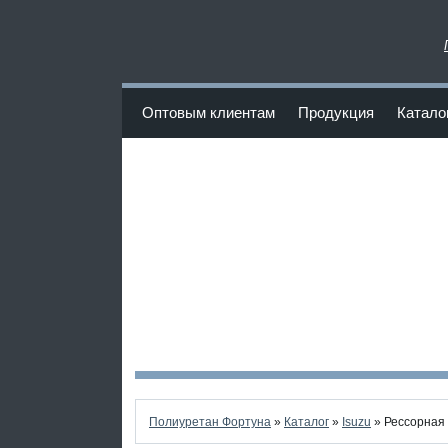
www.Poliuretan-Fortuna.ru
Оптовым клиентам
Продукция
Катало
<
Полиуретан Фортуна
»
Каталог
»
Isuzu
» Рессорная 