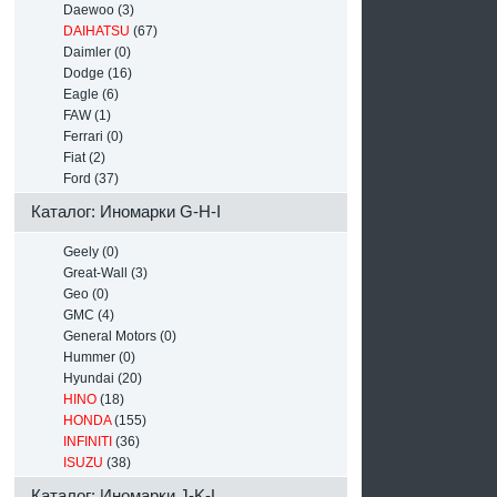
Daewoo (3)
DAIHATSU
(67)
Daimler (0)
Dodge (16)
Eagle (6)
FAW (1)
Ferrari (0)
Fiat (2)
Ford (37)
Каталог: Иномарки G-H-I
Geely (0)
Great-Wall (3)
Geo (0)
GMC (4)
General Motors (0)
Hummer (0)
Hyundai (20)
HINO
(18)
HONDA
(155)
INFINITI
(36)
ISUZU
(38)
Каталог: Иномарки J-K-L