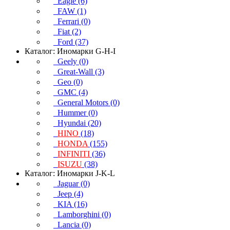
Eagle (6)
FAW (1)
Ferrari (0)
Fiat (2)
Ford (37)
Каталог: Иномарки G-H-I
Geely (0)
Great-Wall (3)
Geo (0)
GMC (4)
General Motors (0)
Hummer (0)
Hyundai (20)
HINO
(18)
HONDA
(155)
INFINITI
(36)
ISUZU
(38)
Каталог: Иномарки J-K-L
Jaguar (0)
Jeep (4)
KIA (16)
Lamborghini (0)
Lancia (0)