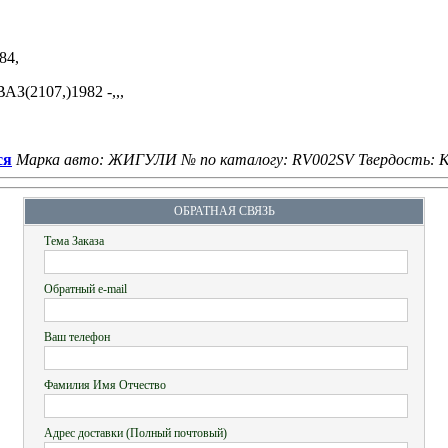
84,
АЗ(2107,)1982 -,,,
ся
Марка авто: ЖИГУЛИ
№ по каталогу: RV002SV
Твердость:
К
ОБРАТНАЯ СВЯЗЬ
Тема Заказа
Обратный e-mail
Ваш телефон
Фамилия Имя Отчество
Адрес доставки (Полный почтовый)