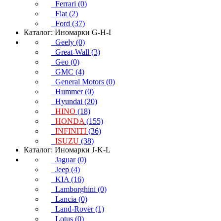
Ferrari (0)
Fiat (2)
Ford (37)
Каталог: Иномарки G-H-I
Geely (0)
Great-Wall (3)
Geo (0)
GMC (4)
General Motors (0)
Hummer (0)
Hyundai (20)
HINO
(18)
HONDA
(155)
INFINITI
(36)
ISUZU
(38)
Каталог: Иномарки J-K-L
Jaguar (0)
Jeep (4)
KIA (16)
Lamborghini (0)
Lancia (0)
Land-Rover (1)
Lotus (0)