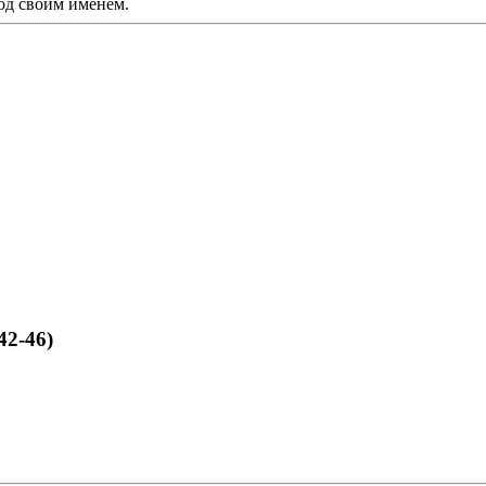
од своим именем.
42-46)