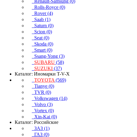
Renault-Samsung (0)
Rolls-Royce (0)
Rover (4)
Saab (1)
Saturn (0)
Scion (0)
Seat (0)
Skoda (0)
Smart (0)
Ssang-Yong (3)
SUBARU
(58)
SUZUKI
(37)
Каталог: Иномарки T-V-X
TOYOTA
(569)
Tianye (0)
TVR (0)
Volkswagen (14)
Volvo (3)
Vortex (0)
Xin-Kai (0)
Каталог: Российские
ЗАЗ (1)
ГАЗ (0)