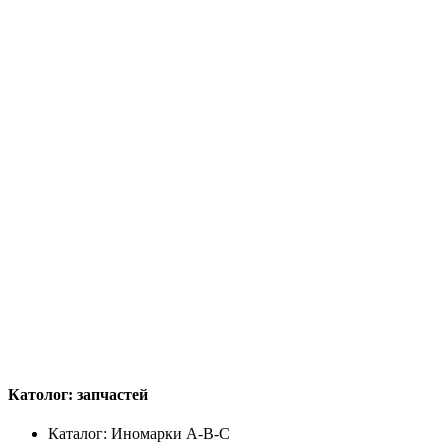
Католог:
запчастей
Каталог: Иномарки A-B-C