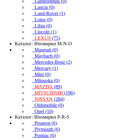
Lamborghini (0)
Lancia (0)
Land-Rover (1)
Lotus (0)
Lifan (0)
Lincoln (1)
LEXUS
(75)
Каталог: Иномарки M-N-O
Maserati (0)
Maybach (0)
Mercedes-Benz (2)
Mercury (1)
Mini (0)
Mitsuoka (0)
MAZDA
(89)
MITSUBISHI
(196)
NISSAN
(284)
Oldsmobile (0)
Opel (10)
Каталог: Иномарки P-R-S
Peugeot (6)
Plymouth (6)
Pontiac (6)