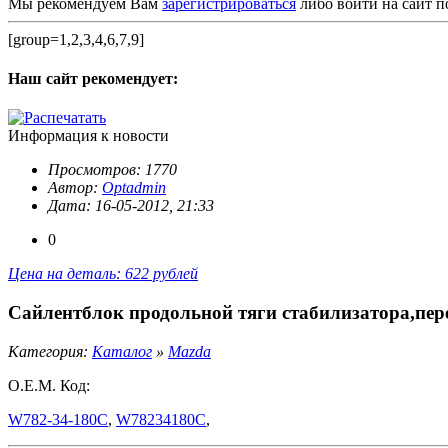
Мы рекомендуем Вам
зарегистрироваться
либо войти на сайт п
[group=1,2,3,4,6,7,9]
Наш сайт
рекомендует:
Информация к новости
Просмотров: 1770
Автор:
Optadmin
Дата: 16-05-2012, 21:33
0
Цена на деталь: 622 рублей
Сайлентблок продольной тяги стабилизатора,перед
Категория:
Каталог
»
Mazda
O.E.M. Код:
W782-34-180C
,
W78234180C
,