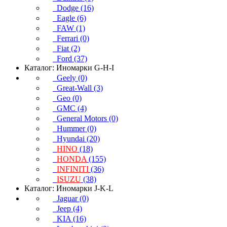
Dodge (16)
Eagle (6)
FAW (1)
Ferrari (0)
Fiat (2)
Ford (37)
Каталог: Иномарки G-H-I
Geely (0)
Great-Wall (3)
Geo (0)
GMC (4)
General Motors (0)
Hummer (0)
Hyundai (20)
HINO
(18)
HONDA
(155)
INFINITI
(36)
ISUZU
(38)
Каталог: Иномарки J-K-L
Jaguar (0)
Jeep (4)
KIA (16)