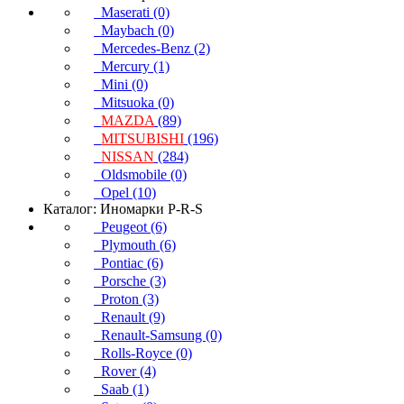
Maserati (0)
Maybach (0)
Mercedes-Benz (2)
Mercury (1)
Mini (0)
Mitsuoka (0)
MAZDA
(89)
MITSUBISHI
(196)
NISSAN
(284)
Oldsmobile (0)
Opel (10)
Каталог: Иномарки P-R-S
Peugeot (6)
Plymouth (6)
Pontiac (6)
Porsche (3)
Proton (3)
Renault (9)
Renault-Samsung (0)
Rolls-Royce (0)
Rover (4)
Saab (1)