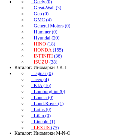
Geely (0)
Great-Wall (3)
Geo (0)
GMC (4)
General Motors (0)
Hummer (0)
Hyundai (20)
HINO
(18)
HONDA
(155)
INFINITI
(36)
ISUZU
(38)
Каталог: Иномарки J-K-L
Jaguar (0)
Jeep (4)
KIA (16)
Lamborghini (0)
Lancia (0)
Land-Rover (1)
Lotus (0)
Lifan (0)
Lincoln (1)
LEXUS
(75)
Каталог: Иномарки M-N-O