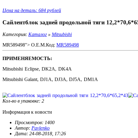
Цена на деталь: 684 рублей
Сайлентблок задней продольной тяги 12,2*70,6*6
Категория:
Каталог
»
Mitsubishi
MR589498"> O.E.M.Код:
MR589498
ПРИМЕНЯЕМОСТЬ:
Mitsubishi Eclipse, DK2A, DK4A
Mitsubishi Galant, DJ1A, DJ3A, DJ5A, DM1A
Кол-во в упаковке: 2
Информация к новости
Просмотров: 1400
Автор:
Pavlenko
Дата: 24-08-2018, 17:26