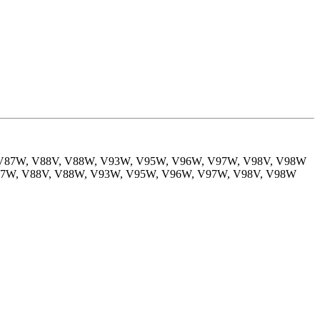
 V87W, V88V, V88W, V93W, V95W, V96W, V97W, V98V, V98W
V87W, V88V, V88W, V93W, V95W, V96W, V97W, V98V, V98W