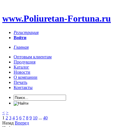
www.Poliuretan-Fortuna.ru
Регистрация
Войти
Главная
Оптовым клиентам
Продукция
Каталог
Новости
О компании
Печать
Контакты
<
>
1
2
3
4
5
6
7
8
9
10
...
40
Назад
Вперед