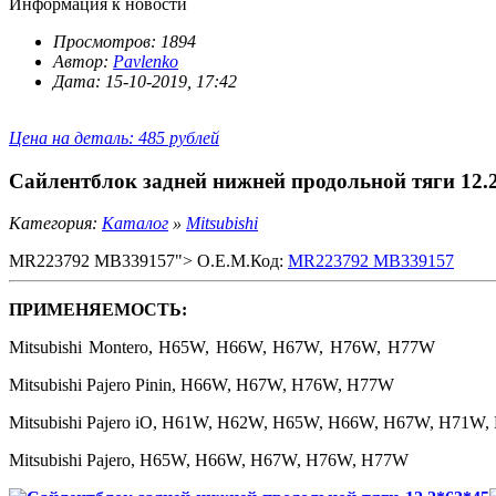
Информация к новости
Просмотров: 1894
Автор:
Pavlenko
Дата: 15-10-2019, 17:42
Цена на деталь: 485 рублей
Сайлентблок задней нижней продольной тяги 12.
Категория:
Каталог
»
Mitsubishi
MR223792 MB339157"> O.E.M.Код:
MR223792 MB339157
ПРИМЕНЯЕМОСТЬ:
Mitsubishi Montero, H65W, H66W, H67W, H76W, H77W
Mitsubishi Pajero Pinin, H66W, H67W, H76W, H77W
Mitsubishi Pajero iO, H61W, H62W, H65W, H66W, H67W, H71W
Mitsubishi Pajero, H65W, H66W, H67W, H76W, H77W