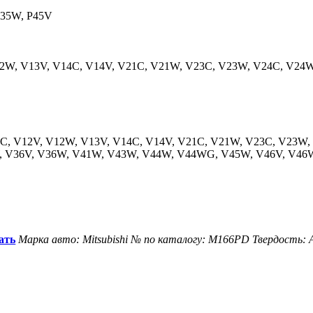
 P35W, P45V
V12W, V13V, V14C, V14V, V21C, V21W, V23C, V23W, V24C, V24
V12C, V12V, V12W, V13V, V14C, V14V, V21C, V21W, V23C, V23
W, V36V, V36W, V41W, V43W, V44W, V44WG, V45W, V46V, V4
ать
Марка авто: Mitsubishi
№ по каталогу: M166PD
Твердость: 