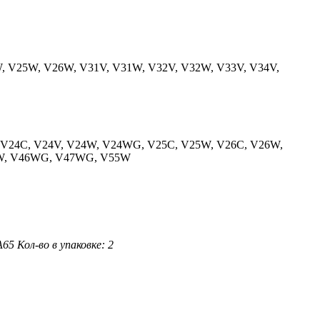
W, V25W, V26W, V31V, V31W, V32V, V32W, V33V, V34V,
W, V24C, V24V, V24W, V24WG, V25C, V25W, V26C, V26W,
6W, V46WG, V47WG, V55W
A65
Кол-во в упаковке: 2