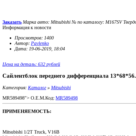
Заказать
Марка авто: Mitsubishi
№ по каталогу: M167SV
Тверд
Информация к новости
Просмотров: 1400
Автор:
Pavlenko
Дата: 19-06-2019, 18:04
Цена на деталь: 632 рублей
Сайлентблок переднего дифференциала 13*68*56
Категория:
Каталог
»
Mitsubishi
MR589498"> O.E.M.Код:
MR589498
ПРИМЕНЯЕМОСТЬ:
Mitsubishi 1/2T Truck, V16B