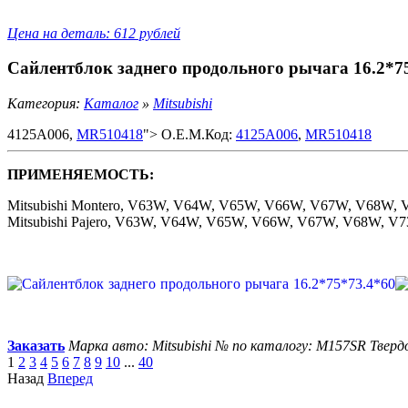
Цена на деталь: 612 рублей
Сайлентблок заднего продольного рычага 16.2*7
Категория:
Каталог
»
Mitsubishi
4125A006,
MR510418
"> O.E.M.Код:
4125A006
,
MR510418
ПРИМЕНЯЕМОСТЬ:
Mitsubishi Montero, V63W, V64W, V65W, V66W, V67W, V68W
Mitsubishi Pajero, V63W, V64W, V65W, V66W, V67W, V68W,
Заказать
Марка авто: Mitsubishi
№ по каталогу: M157SR
Тверд
1
2
3
4
5
6
7
8
9
10
...
40
Назад
Вперед