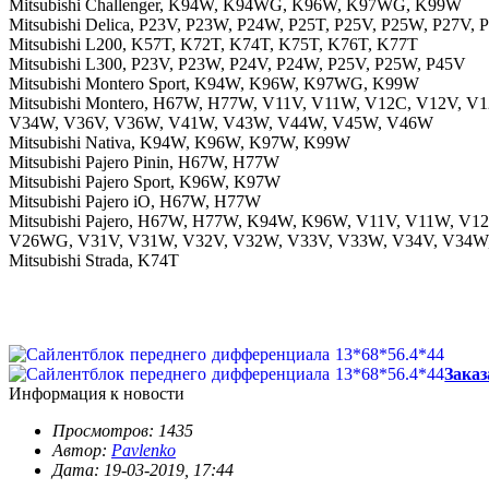
Mitsubishi Challenger, K94W, K94WG, K96W, K97WG, K99W
Mitsubishi Delica, P23V, P23W, P24W, P25T, P25V, P25W, P27V,
Mitsubishi L200, K57T, K72T, K74T, K75T, K76T, K77T
Mitsubishi L300, P23V, P23W, P24V, P24W, P25V, P25W, P45V
Mitsubishi Montero Sport, K94W, K96W, K97WG, K99W
Mitsubishi Montero, H67W, H77W, V11V, V11W, V12C, V12V, 
V34W, V36V, V36W, V41W, V43W, V44W, V45W, V46W
Mitsubishi Nativa, K94W, K96W, K97W, K99W
Mitsubishi Pajero Pinin, H67W, H77W
Mitsubishi Pajero Sport, K96W, K97W
Mitsubishi Pajero iO, H67W, H77W
Mitsubishi Pajero, H67W, H77W, K94W, K96W, V11V, V11W, 
V26WG, V31V, V31W, V32V, V32W, V33V, V33W, V34V, V34
Mitsubishi Strada, K74T
Заказ
Информация к новости
Просмотров: 1435
Автор:
Pavlenko
Дата: 19-03-2019, 17:44