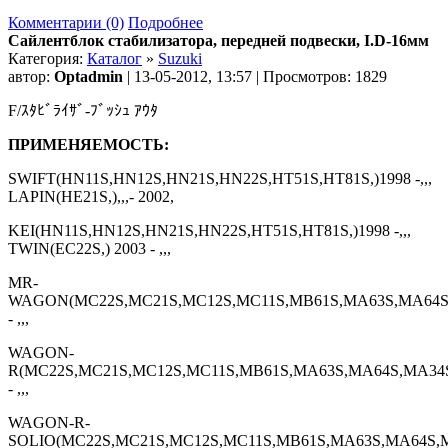
Комментарии (0)
Подробнее
Сайлентблок стабилизатора, передней подвески, I.D-16мм
Категория:
Каталог
»
Suzuki
автор:
Optadmin
| 13-05-2012, 13:57 | Просмотров: 1829
F/ｽﾀﾋﾞﾗｲｻﾞ-ﾌﾞｯｼｭ ｱｳﾀ
ПРИМЕНЯЕМОСТЬ:
SWIFT(HN11S,HN12S,HN21S,HN22S,HT51S,HT81S,)1998 -,,,
LAPIN(HE21S,),,,- 2002,
KEI(HN11S,HN12S,HN21S,HN22S,HT51S,HT81S,)1998 -,,,
TWIN(EC22S,) 2003 - ,,,
MR-
WAGON(MC22S,MC21S,MC12S,MC11S,MB61S,MA63S,MA64S,
- ,,,
WAGON-
R(MC22S,MC21S,MC12S,MC11S,MB61S,MA63S,MA64S,MA34S
- ,,,
WAGON-R-
SOLIO(MC22S,MC21S,MC12S,MC11S,MB61S,MA63S,MA64S,M