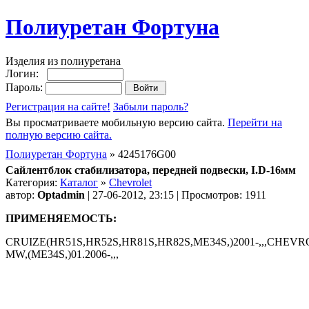
Полиуретан Фортуна
Изделия из полиуретана
Логин:
Пароль:
Регистрация на сайте!
Забыли пароль?
Вы просматриваете мобильную версию сайта.
Перейти на
полную версию сайта.
Полиуретан Фортуна
» 4245176G00
Сайлентблок стабилизатора, передней подвески, I.D-16мм
Категория:
Каталог
»
Chevrolet
автор:
Optadmin
| 27-06-2012, 23:15 | Просмотров: 1911
ПРИМЕНЯЕМОСТЬ:
CRUIZE(HR51S,HR52S,HR81S,HR82S,ME34S,)2001-,,,CHEV
MW,(ME34S,)01.2006-,,,