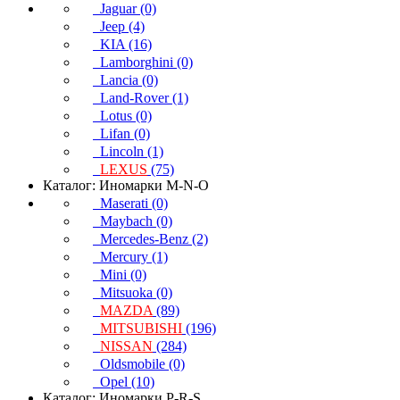
Jaguar (0)
Jeep (4)
KIA (16)
Lamborghini (0)
Lancia (0)
Land-Rover (1)
Lotus (0)
Lifan (0)
Lincoln (1)
LEXUS
(75)
Каталог: Иномарки M-N-O
Maserati (0)
Maybach (0)
Mercedes-Benz (2)
Mercury (1)
Mini (0)
Mitsuoka (0)
MAZDA
(89)
MITSUBISHI
(196)
NISSAN
(284)
Oldsmobile (0)
Opel (10)
Каталог: Иномарки P-R-S